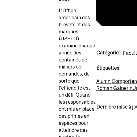
Article
L’Office
américain des
brevets et des
marques
(USPTO)
examine chaque
Catégorie:
année des
Facult
centaines de
milliers de
Étiquettes:
demandes, de
sorte que
Alumni
Comporteme
l’efficacité est
Roman Galperin
U
un défi. Quand
les responsables
Dernière mise à jou
ont mis en place
des primes en
espèces pour
atteindre des