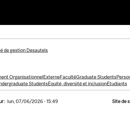
é de gestion Desautels
nt Organisationnel
Externe
Faculté
Graduate Students
Perso
ndergraduate Students
Équité, diversité et inclusion
Étudiants
r :
lun, 07/06/2026 - 15:49
Site de 