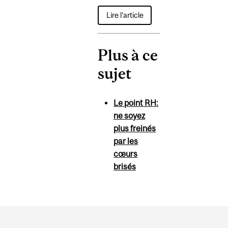
Lire l'article
Plus à ce
sujet
Le point RH:
ne soyez
plus freinés
par les
cœurs
brisés
Department