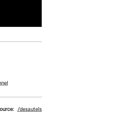
nnel
source:
/desautels