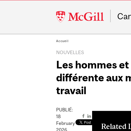
McGill
Ca
University
Accueil
NOUVELLES
Les hommes et 
différente aux 
travail
PUBLIÉ:
18
February
Related 
2026