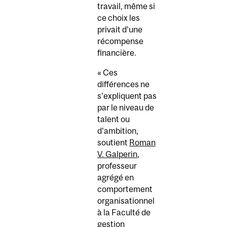
travail, même si
ce choix les
privait d’une
récompense
financière.
« Ces
différences ne
s’expliquent pas
par le niveau de
talent ou
d’ambition,
soutient
Roman
V. Galperin
,
professeur
agrégé en
comportement
organisationnel
à la Faculté de
gestion