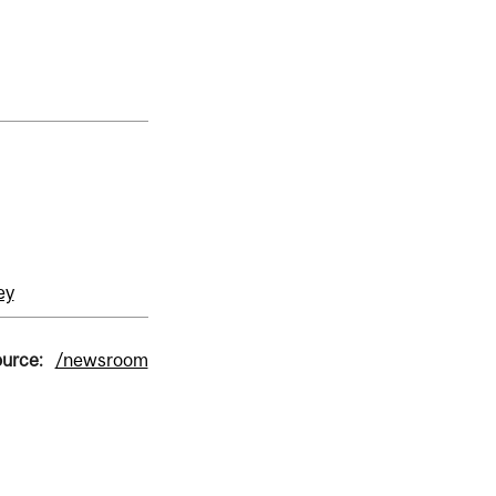
ey
ource:
/newsroom