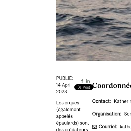
PUBLIÉ:
Coordonné
14
April
2023
Contact:
Kather
Les orques
(également
Organisation:
Ser
appelés
épaulards) sont
Courriel:
kath
des prédateurs