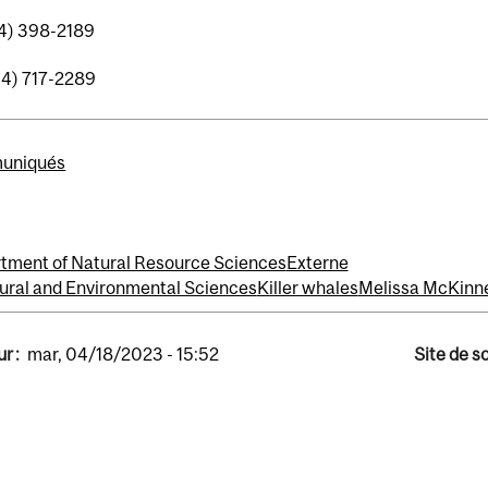
4) 398-2189
14) 717-2289
uniqués
tment of Natural Resource Sciences
Externe
tural and Environmental Sciences
Killer whales
Melissa McKinn
r :
mar, 04/18/2023 - 15:52
Site de s