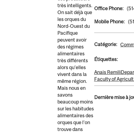
très intelligents.
Office Phone:
(51
On sait déjà que
les orques du
Mobile Phone:
(5
Nord-Ouest du
Pacifique
peuvent avoir
Catégorie:
Comm
des régimes
alimentaires
Étiquettes:
très différents
alors qu’elles
Anais Remili
Depar
vivent dans la
Faculty of Agricul
même région.
Mais nous en
savons
Dernière mise à jou
beaucoup moins
sur les habitudes
alimentaires des
orques que l'on
trouve dans