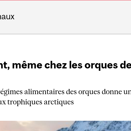
naux
nt, même chez les orques de
 régimes alimentaires des orques donne u
aux trophiques arctiques