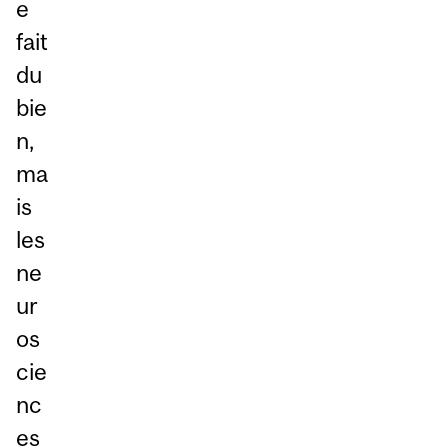
e
fait
du
bie
n,
ma
is
les
ne
ur
os
cie
nc
es