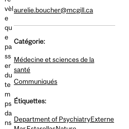
vèl
aurelie.boucher@mcgill.ca
e
qu
e
Catégorie:
pa
ss
Médecine et sciences de la
er
santé
du
Communiqués
te
m
Étiquettes:
ps
da
Department of Psychiatry
Externe
ns
Mar Estarellas
Nature