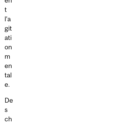
en
t
l’a
git
ati
on
m
en
tal
e.
De
s
ch