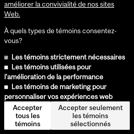
améliorer la convivialité de nos sites
e
Web.
et
ch
À quels types de témoins consentez-
er
vous?
ch
Les témoins strictement nécessaires
eu
Les témoins utilisées pour
se
l'amélioration de la performance
po
Les témoins de marketing pour
std
personnaliser vos expériences web
oc
tor
Accepter
Accepter seulement
tous les
les témoins
ale
témoins
sélectionnés
à