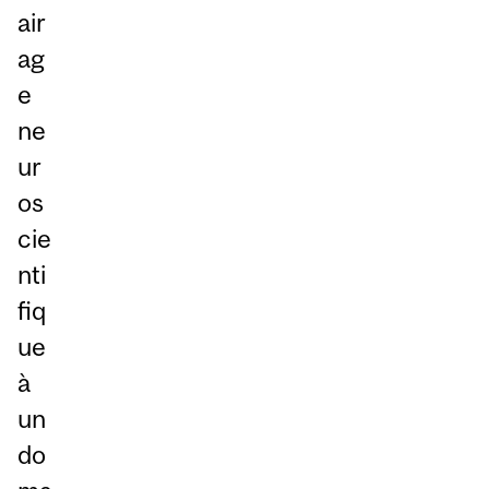
air
ag
e
ne
ur
os
cie
nti
fiq
ue
à
un
do