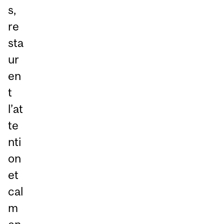
s,
re
sta
ur
en
t
l’at
te
nti
on
et
cal
m