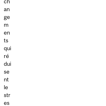
ch
an
ge
m
en
ts
qui
ré
dui
se
nt
le
str
es