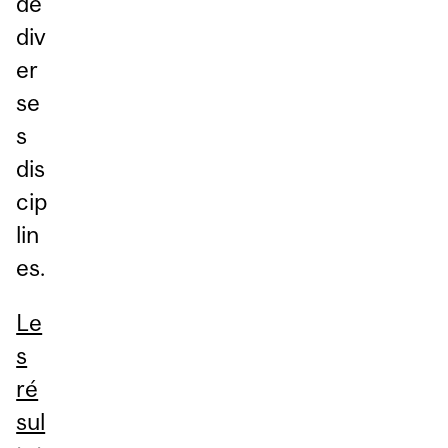
de
div
er
se
s
dis
cip
lin
es.
Le
s
ré
sul