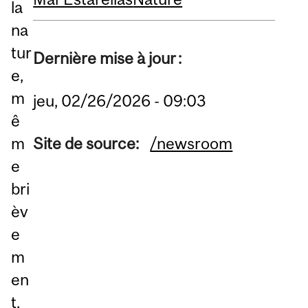
la
na
tur
Dernière mise à jour :
e,
m
jeu, 02/26/2026 - 09:03
ê
m
Site de source:
/newsroom
e
bri
èv
e
m
en
t,