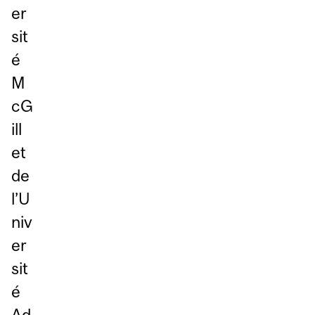
er
sit
é
M
cG
ill
et
de
l’U
niv
er
sit
é
Ad