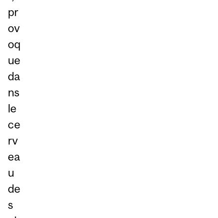
pr
ov
oq
ue
da
ns
le
ce
rv
ea
u
de
s