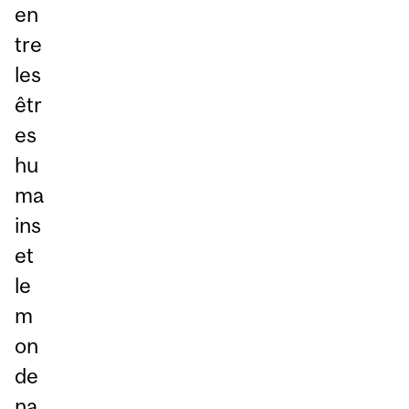
en
tre
les
êtr
es
hu
ma
ins
et
le
m
on
de
na