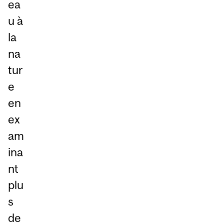
ea
u à
la
na
tur
e
en
ex
am
ina
nt
plu
s
de