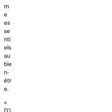
m
e
es
se
nti
els
au
bie
n-
êtr
e.
«
D’i