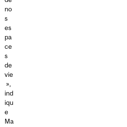
no
s
es
pa
ce
s
de
vie
»,
ind
iqu
e
Ma