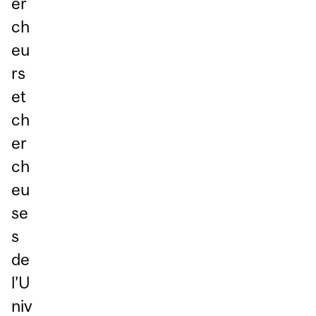
er
ch
eu
rs
et
ch
er
ch
eu
se
s
de
l’U
niv