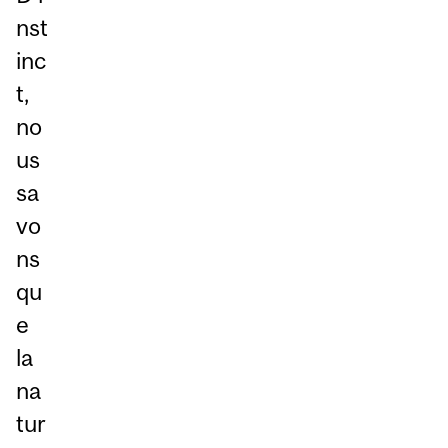
nst
inc
t,
no
us
sa
vo
ns
qu
e
la
na
tur