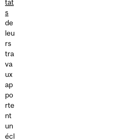
tat
s
de
leu
rs
tra
va
ux
ap
po
rte
nt
un
écl