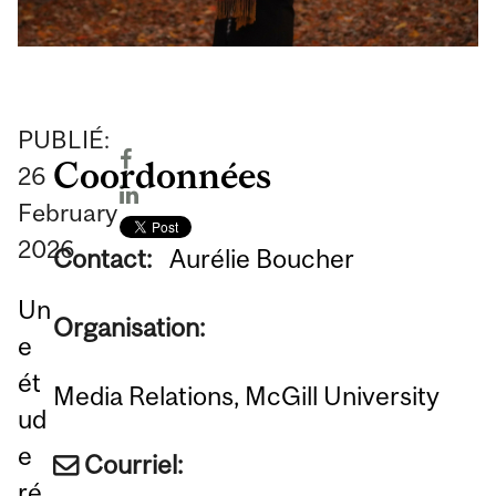
PUBLIÉ:
Coordonnées
26
February
2026
Contact:
Aurélie Boucher
Un
Organisation:
e
ét
Media Relations, McGill University
ud
e
Courriel:
ré