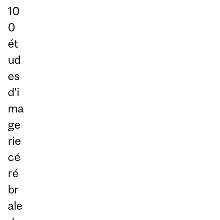
10
0
ét
ud
es
d’i
ma
ge
rie
cé
ré
br
ale