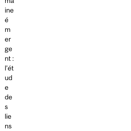
ma
ine
é
m
er
ge
nt :
l’ét
ud
e
de
s
lie
ns