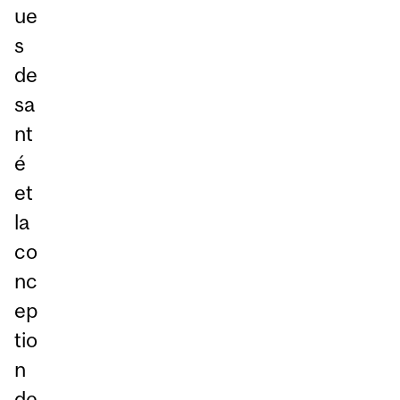
ue
s
de
sa
nt
é
et
la
co
nc
ep
tio
n
de