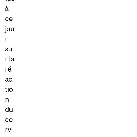
à
ce
jou
r
su
r la
ré
ac
tio
n
du
ce
rv