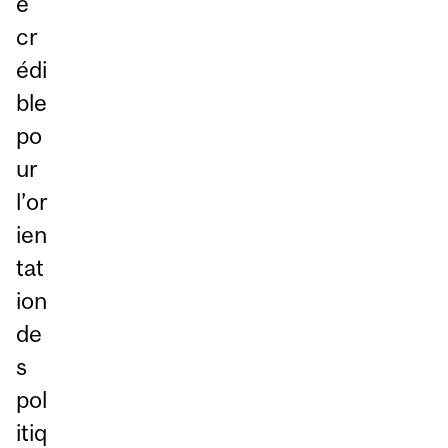
e
cr
édi
ble
po
ur
l’or
ien
tat
ion
de
s
pol
itiq