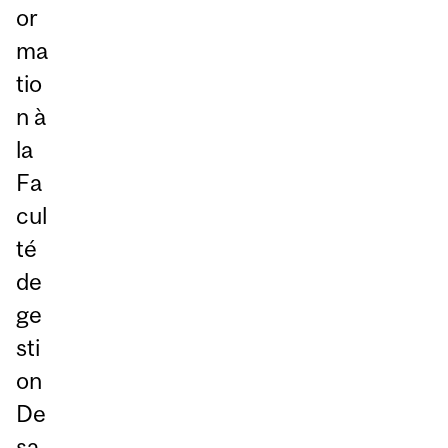
or
ma
tio
n à
la
Fa
cul
té
de
ge
sti
on
De
sa