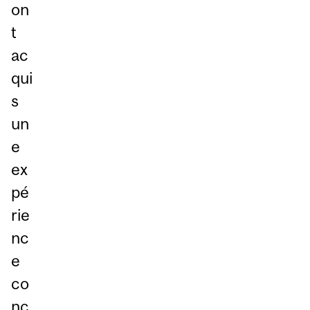
on
t
ac
qui
s
un
e
ex
pé
rie
nc
e
co
nc