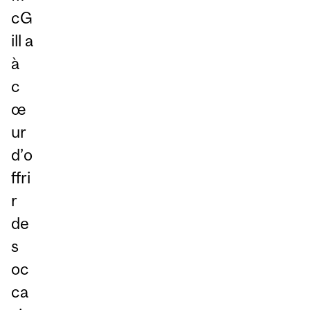
cG
ill a
à
c
œ
ur
d’o
ffri
r
de
s
oc
ca