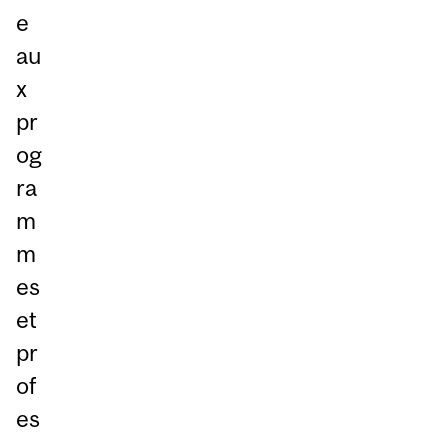
e
au
x
pr
og
ra
m
m
es
et
pr
of
es