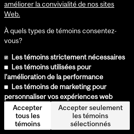
de
améliorer la convivialité de nos sites
no
Web.
uv
ell
À quels types de témoins consentez-
es
vous?
pe
Les témoins strictement nécessaires
rs
Les témoins utilisées pour
pe
l'amélioration de la performance
cti
Les témoins de marketing pour
ve
personnaliser vos expériences web
s.
Accepter
Accepter seulement
»
tous les
les témoins
témoins
sélectionnés
Lire
l'article