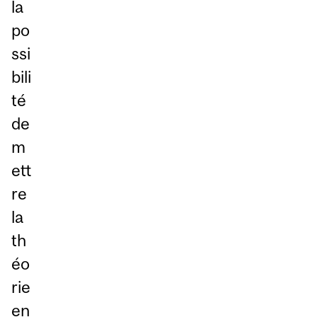
la
po
ssi
bili
té
de
m
ett
re
la
th
éo
rie
en