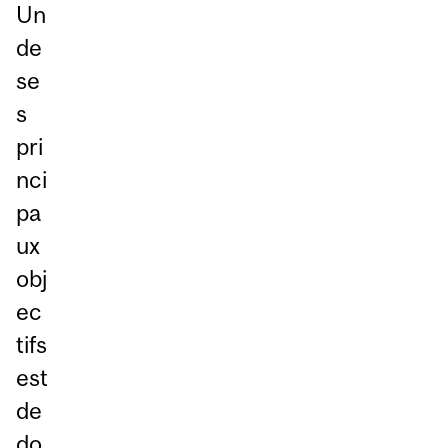
Un
de
se
s
pri
nci
pa
ux
obj
ec
tifs
est
de
do