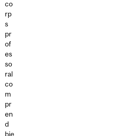
co
rp
s
pr
of
es
so
ral
co
m
pr
en
d
bie