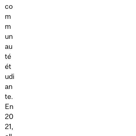
co
m
m
un
au
té
ét
udi
an
te.
En
20
21,