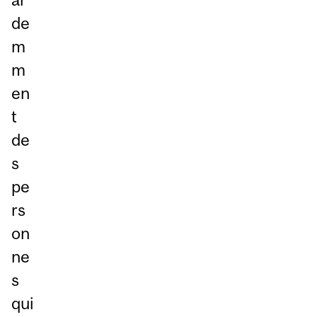
de
m
m
en
t
de
s
pe
rs
on
ne
s
qui