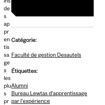
ins
de
s
ap
pr
en
Catégorie:
tis
Faculté de gestion Desautels
sa
ge
s
Étiquettes:
les
Alumni
plu
Bureau Lewtas d’apprentissage
s
par l’expérience
pr