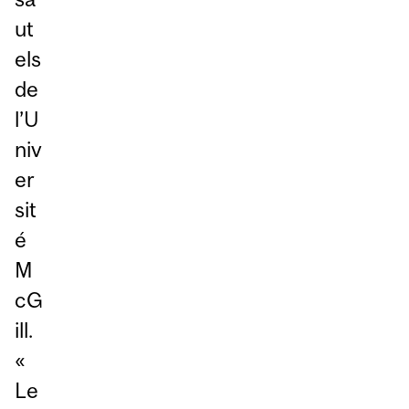
ut
els
de
l’U
niv
er
sit
é
M
cG
ill.
«
Le