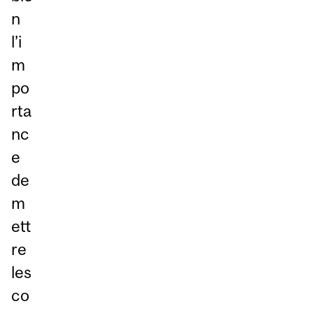
n
l’i
m
po
rta
nc
e
de
m
ett
re
les
co