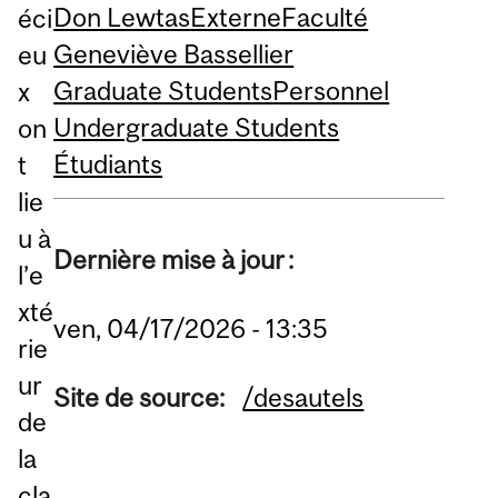
Don Lewtas
Externe
Faculté
éci
Geneviève Bassellier
eu
Graduate Students
Personnel
x
Undergraduate Students
on
Étudiants
t
lie
u à
Dernière mise à jour :
l’e
xté
ven, 04/17/2026 - 13:35
rie
ur
Site de source:
/desautels
de
la
cla