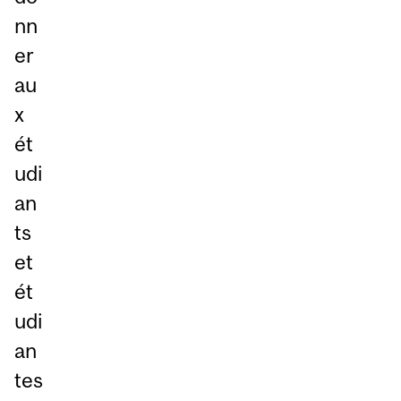
nn
er
au
x
ét
udi
an
ts
et
ét
udi
an
tes