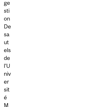
ge
sti
on
De
sa
ut
els
de
l’U
niv
er
sit
é
M