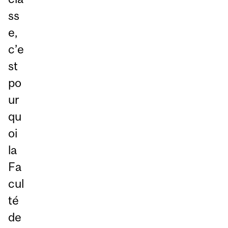
ss
e,
c’e
st
po
ur
qu
oi
la
Fa
cul
té
de