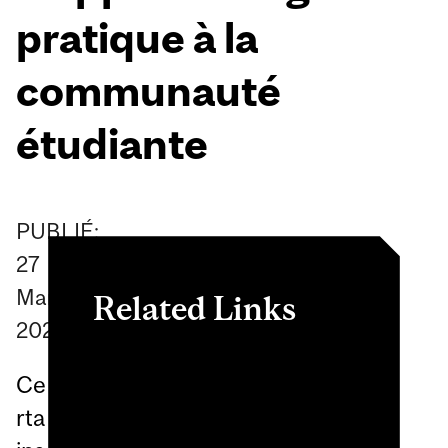
pratique à la
communauté
étudiante
PUBLIÉ:
27
March
Related Links
2026
Bureau Lewtas
Ce
d’apprentissage par
rta
l’expérience