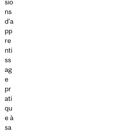
sio
ns
d’a
pp
re
nti
ss
ag
e
pr
ati
qu
e à
sa