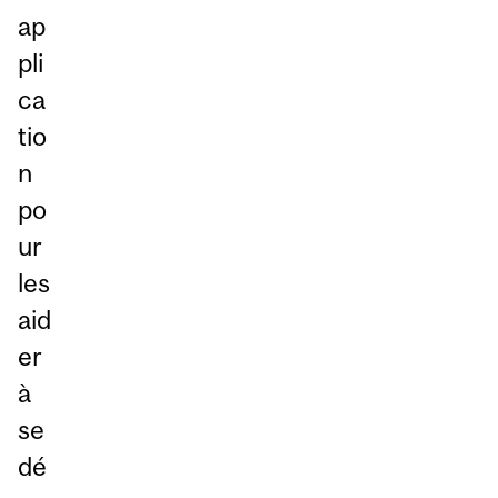
ap
pli
ca
tio
n
po
ur
les
aid
er
à
se
dé