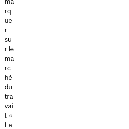
ma
rq
ue
r
su
r le
ma
rc
hé
du
tra
vai
l. «
Le