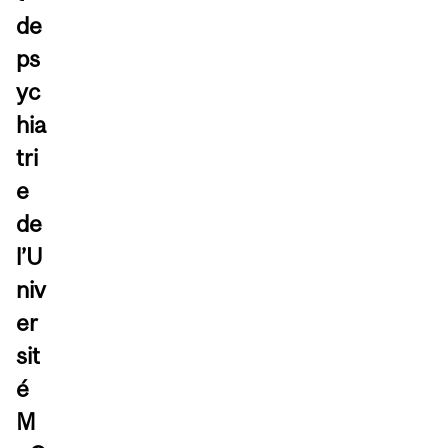
de
ps
yc
hia
tri
e
de
l’U
niv
er
sit
é
M