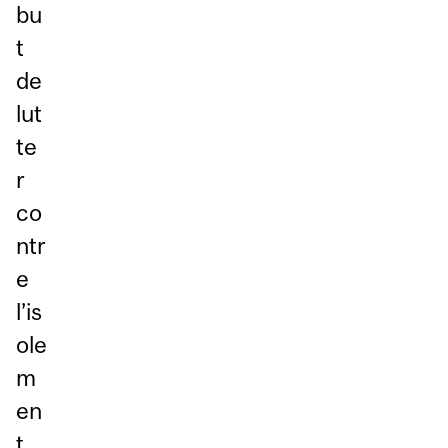
bu
t
de
lut
te
r
co
ntr
e
l’is
ole
m
en
t