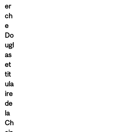
er
ch
e
Do
ugl
as
et
tit
ula
ire
de
la
Ch