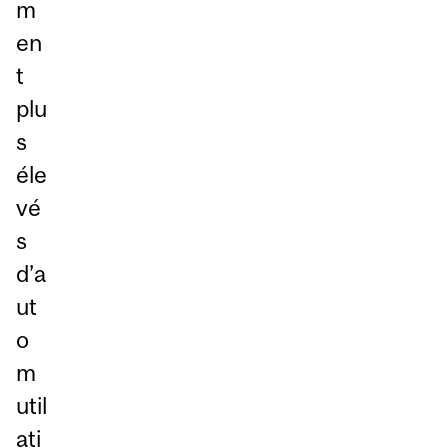
m
en
t
plu
s
éle
vé
s
d’a
ut
o
m
util
ati