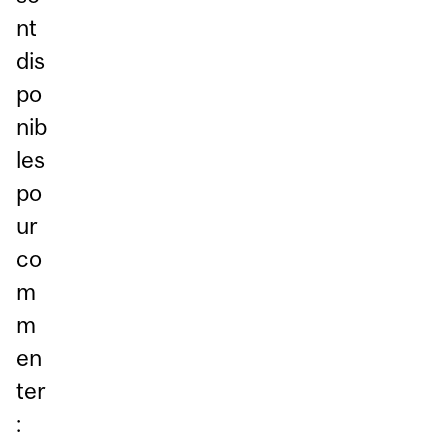
nt
dis
po
nib
les
po
ur
co
m
m
en
ter
: