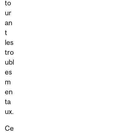
to
ur
an
t
les
tro
ubl
es
m
en
ta
ux.
Ce