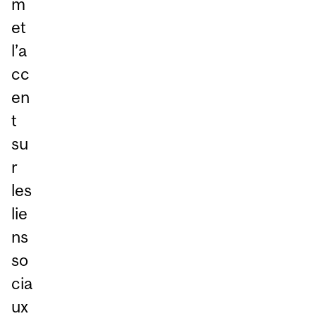
m
et
l’a
cc
en
t
su
r
les
lie
ns
so
cia
ux