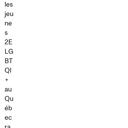
les
jeu
ne
s
2E
LG
BT
QI
+
au
Qu
éb
ec
ra