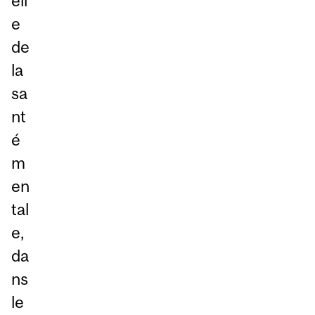
ell
e
de
la
sa
nt
é
m
en
tal
e,
da
ns
le