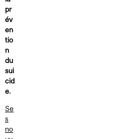
pr
év
en
tio
n
du
sui
cid
e.
Se
s
no