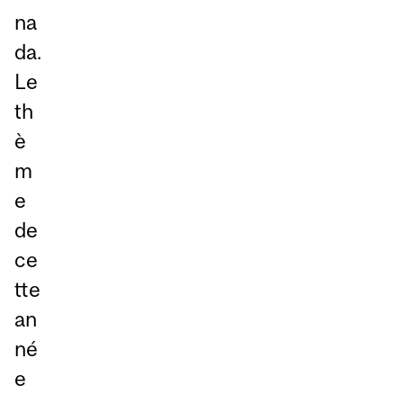
na
da.
Le
th
è
m
e
de
ce
tte
an
né
e