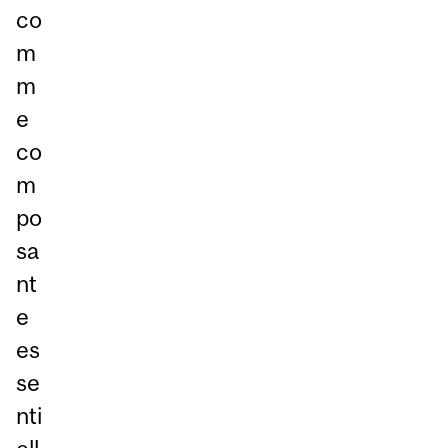
co
m
m
e
co
m
po
sa
nt
e
es
se
nti