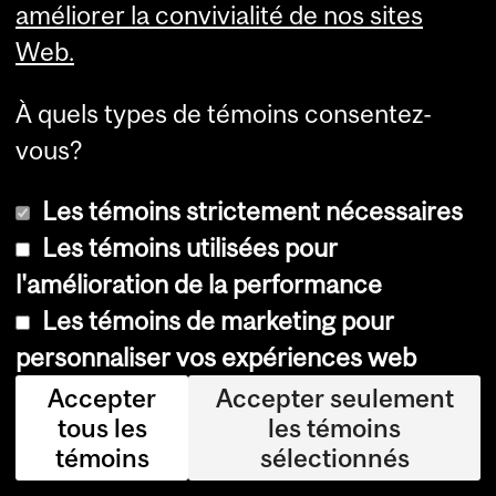
améliorer la convivialité de nos sites
cgi
Web.
ll.c
a
À quels types de témoins consentez-
(fr
vous?
an
çai
Les témoins strictement nécessaires
s,
Les témoins utilisées pour
an
l'amélioration de la performance
gla
Les témoins de marketing pour
is)
personnaliser vos expériences web
Accepter
Accepter seulement
Tin
tous les
les témoins
a
témoins
sélectionnés
M