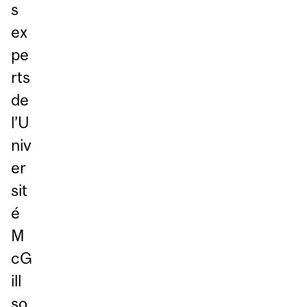
s
ex
pe
rts
de
l’U
niv
er
sit
é
M
cG
ill
so