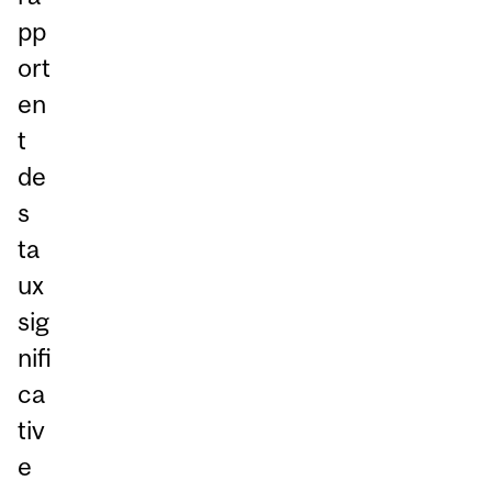
pp
ort
en
t
de
s
ta
ux
sig
nifi
ca
tiv
e