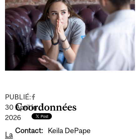
PUBLIÉ:
Coordonnées
30
April
2026
Contact:
Keila DePape
La