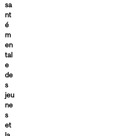
sa
nt
é
m
en
tal
e
de
s
jeu
ne
s
et
la