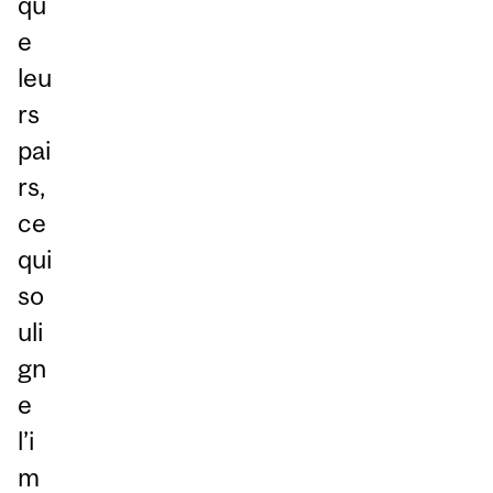
qu
e
leu
rs
pai
rs,
ce
qui
so
uli
gn
e
l’i
m