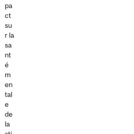
pa
ct
su
r la
sa
nt
é
m
en
tal
e
de
la
sti