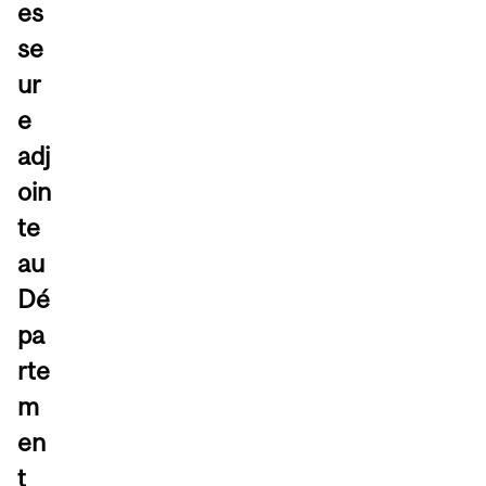
es
se
ur
e
adj
oin
te
au
Dé
pa
rte
m
en
t