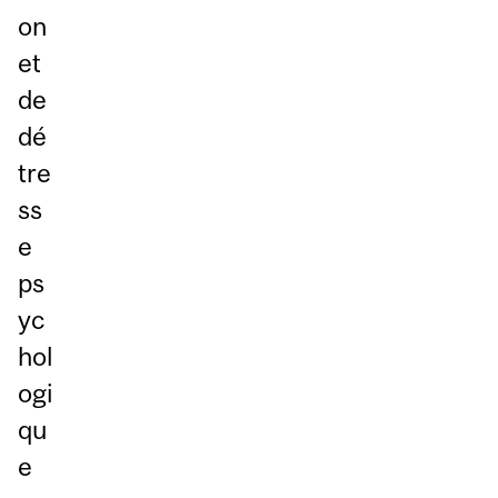
on
et
de
dé
tre
ss
e
ps
yc
hol
ogi
qu
e