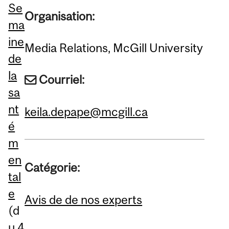
Se
Organisation:
ma
ine
Media Relations, McGill University
de
la
Courriel:
sa
nt
keila.depape@mcgill.ca
é
m
en
Catégorie:
tal
e
Avis de de nos experts
(d
u 4