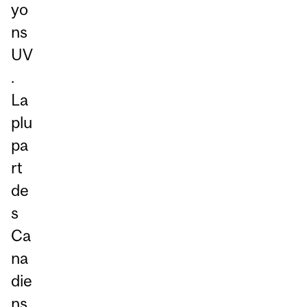
yo
ns
UV
.
La
plu
pa
rt
de
s
Ca
na
die
ns