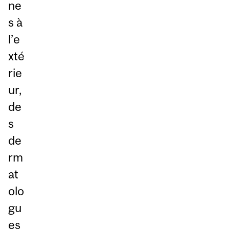
ne
s à
l’e
xté
rie
ur,
de
s
de
rm
at
olo
gu
es