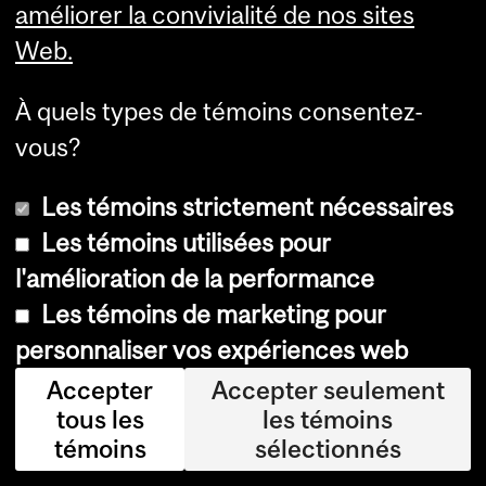
L
améliorer la convivialité de nos sites
e
Web.
s
À quels types de témoins consentez-
t
vous?
e
n
Les témoins strictement nécessaires
d
Les témoins utilisées pour
a
l'amélioration de la performance
Les témoins de marketing pour
n
personnaliser vos expériences web
c
Accepter
Accepter seulement
e
tous les
les témoins
s
témoins
sélectionnés
p