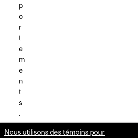
p
o
r
t
e
m
e
n
t
s
.
Nous utilisons des témoins pour