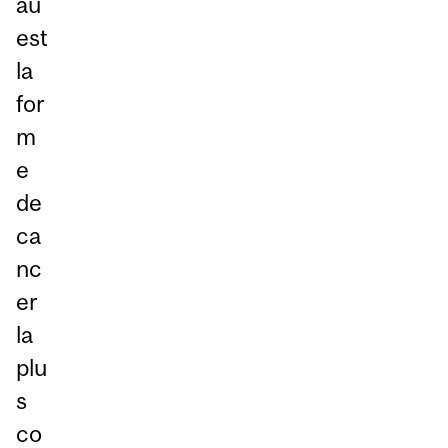
au
est
la
for
m
e
de
ca
nc
er
la
plu
s
co