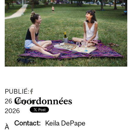
PUBLIÉ:
Coordonnées
26
May
2026
Contact:
Keila DePape
À