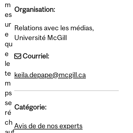
m
Organisation:
es
ur
Relations avec les médias,
e
Université McGill
qu
e
Courriel:
le
te
keila.depape@mcgill.ca
m
ps
se
Catégorie:
ré
ch
Avis de de nos experts
auf