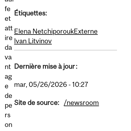
fe
Étiquettes:
et
att
Elena Netchiporouk
Externe
ire
Ivan Litvinov
da
va
Dernière mise à jour :
nt
ag
mar, 05/26/2026 - 10:27
e
de
Site de source:
/newsroom
pe
rs
on