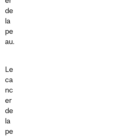
er
de
la
pe
au.
Le
ca
nc
er
de
la
pe