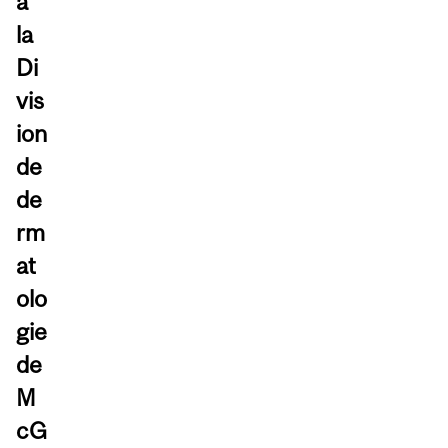
à
la
Di
vis
ion
de
de
rm
at
olo
gie
de
M
cG