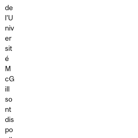
de
l’U
niv
er
sit
é
M
cG
ill
so
nt
dis
po