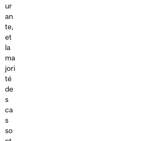
ur
an
te,
et
la
ma
jori
té
de
s
ca
s
so
nt