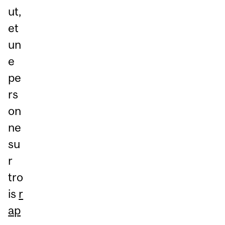
ut,
et
un
e
pe
rs
on
ne
su
r
tro
is
r
ap