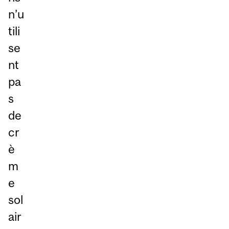
n’u
tili
se
nt
pa
s
de
cr
è
m
e
sol
air