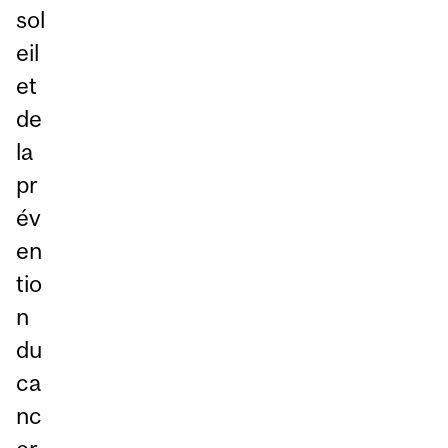
sol
eil
et
de
la
pr
év
en
tio
n
du
ca
nc