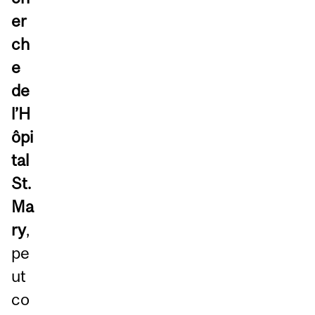
er
ch
e
de
l’H
ôpi
tal
St.
Ma
ry
,
pe
ut
co