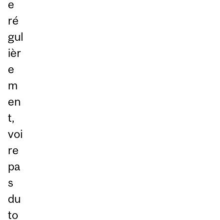
e
ré
gul
ièr
e
m
en
t,
voi
re
pa
s
du
to