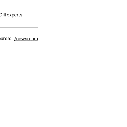
ill experts
ource:
/newsroom