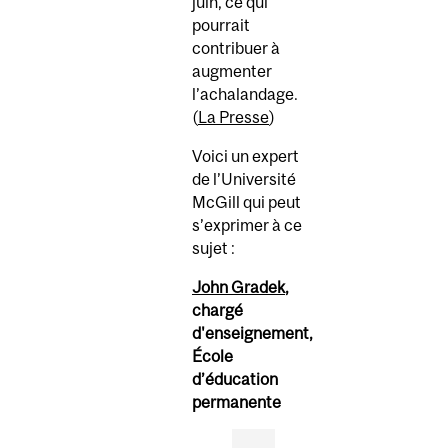
juin, ce qui
pourrait
contribuer à
augmenter
l’achalandage.
(
La Presse
)
Voici un expert
de l’Université
McGill qui peut
s’exprimer à ce
sujet :
John Gradek
,
chargé
d'enseignement,
École
d’éducation
permanente