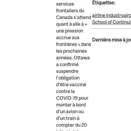
Étiquettes:
services
frontaliers du
airline industry
air
Canada s’attend
School of Continu
quant à elle à «
une pression
accrue aux
Dernière mise à jou
frontières » dans
les prochaines
années. Ottawa
a confirmé
suspendre
l’obligation
d’être vacciné
contre la
COVID-19 pour
monter à bord
d’un avion ou
d’un train à
compter du 20