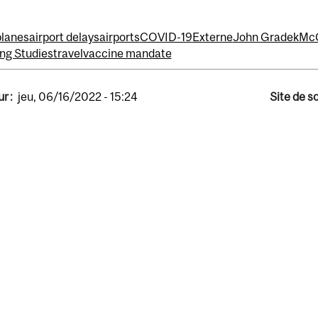
planes
airport delays
airports
COVID-19
Externe
John Gradek
McG
ing Studies
travel
vaccine mandate
r :
jeu, 06/16/2022 - 15:24
Site de s