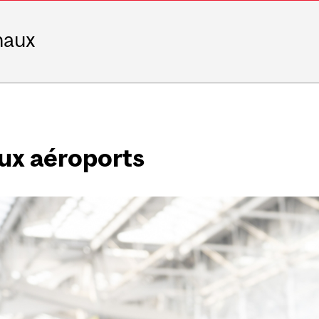
naux
aux aéroports