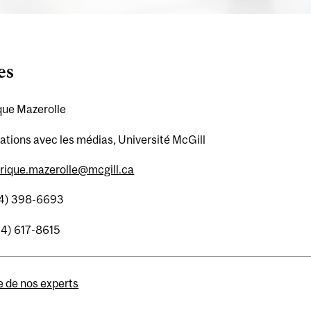
es
que Mazerolle
ations avec les médias, Université McGill
erique.mazerolle@mcgill.ca
14) 398-6693
14) 617-8615
e de nos experts