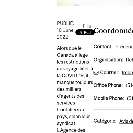
PUBLIÉ:
Coordonné
16
June
2022
Contact:
Frédéri
Alors que le
Canada allège
Organisation:
Rel
les restrictions
au voyage liées à
Courriel:
fred
la COVID-19, il
manque toujours
Office Phone:
(5
des milliers
d’agents des
Mobile Phone:
(5
services
frontaliers au
pays, selon leur
Catégorie:
Avis d
syndicat.
L’Agence des