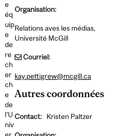
e
Organisation:
éq
uip
Relations aves les médias,
e
Université McGill
de
re
Courriel:
ch
er
kay.pettigrew@mcgill.ca
ch
Autres coordonnées
e
de
l’U
Contact:
Kristen Paltzer
niv
er
Organisation: