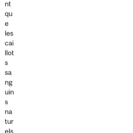
nt
qu
e
les
cai
llot
s
sa
ng
uin
s
na
tur
els