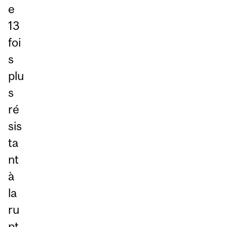
e
13
foi
s
plu
s
ré
sis
ta
nt
à
la
ru
pt