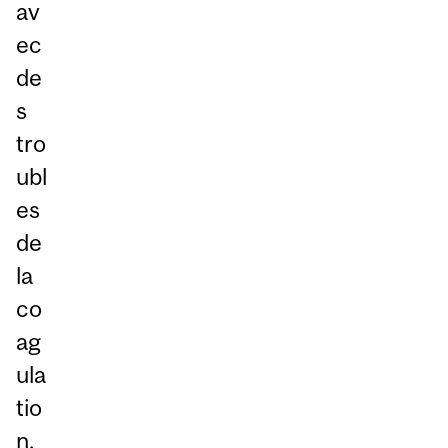
av
ec
de
s
tro
ubl
es
de
la
co
ag
ula
tio
n.