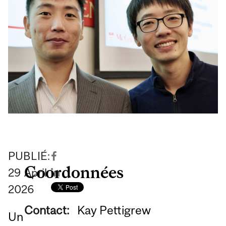
PUBLIÉ:
Coordonnées
29
April
2026
Contact:
Kay Pettigrew
Un