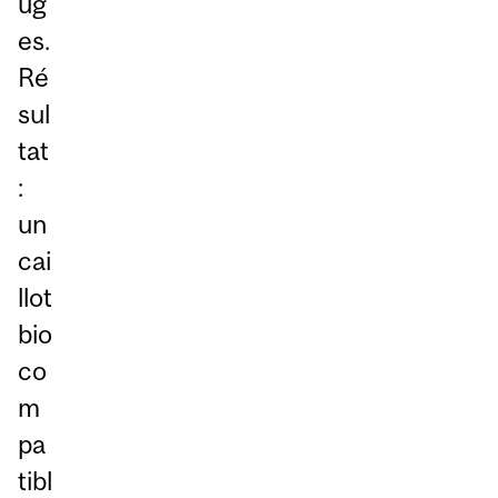
ug
es.
Ré
sul
tat
:
un
cai
llot
bio
co
m
pa
tibl