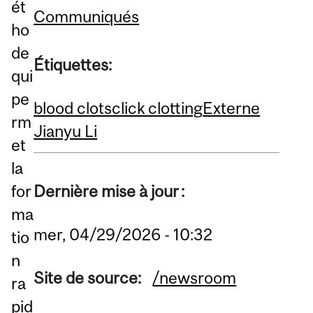
ét
Communiqués
ho
de
Étiquettes:
qui
pe
blood clots
click clotting
Externe
rm
Jianyu Li
et
la
for
Dernière mise à jour :
ma
mer, 04/29/2026 - 10:32
tio
n
Site de source:
/newsroom
ra
pid