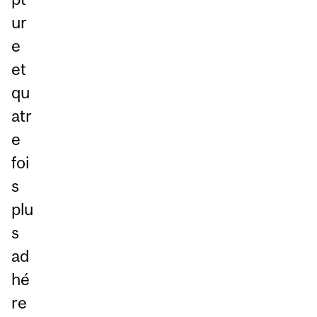
ur
e
et
qu
atr
e
foi
s
plu
s
ad
hé
re