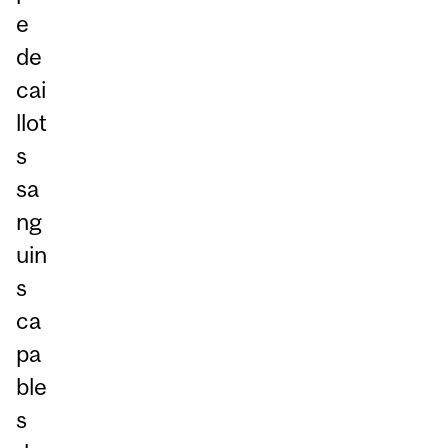
e
de
cai
llot
s
sa
ng
uin
s
ca
pa
ble
s