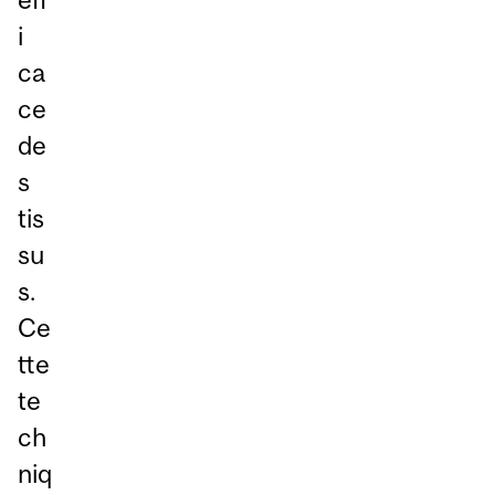
i
ca
ce
de
s
tis
su
s.
Ce
tte
te
ch
niq