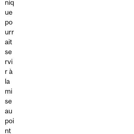
niq
ue
po
urr
ait
se
rvi
r à
la
mi
se
au
poi
nt