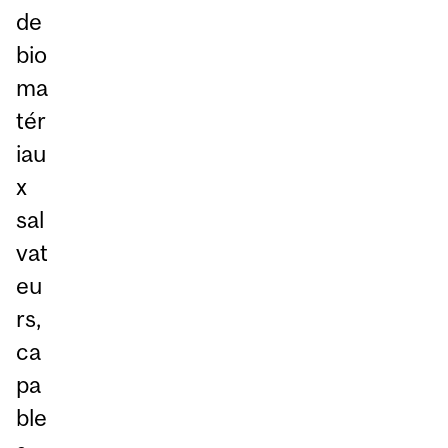
de
bio
ma
tér
iau
x
sal
vat
eu
rs,
ca
pa
ble