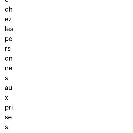
ch
ez
les
pe
rs
on
ne
s
au
x
pri
se
s