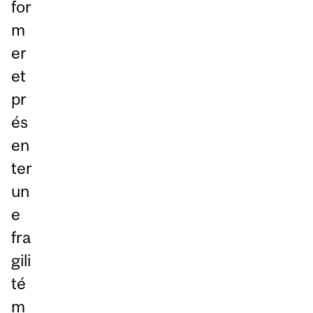
for
m
er
et
pr
és
en
ter
un
e
fra
gili
té
m