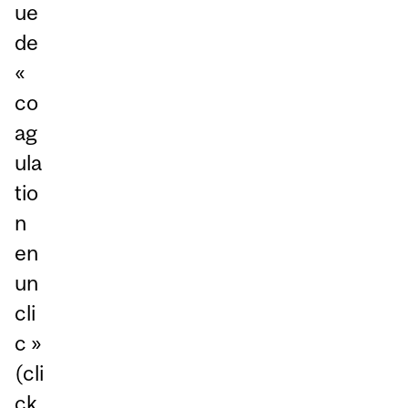
ue
de
«
co
ag
ula
tio
n
en
un
cli
c »
(cli
ck