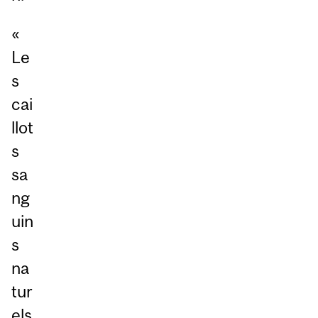
«
Le
s
cai
llot
s
sa
ng
uin
s
na
tur
els