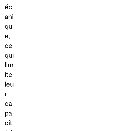
éc
ani
qu
e,
ce
qui
lim
ite
leu
r
ca
pa
cit