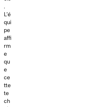
.
L’é
qui
pe
affi
rm
e
qu
e
ce
tte
te
ch