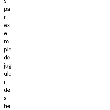
s
pa
r
ex
e
m
ple
de
jug
ule
r
de
s
hé