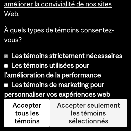
améliorer la convivialité de nos sites
qu
Web.
e
Jia
À quels types de témoins consentez-
ny
vous?
u
Les témoins strictement nécessaires
Li
,
Les témoins utilisées pour
au
l'amélioration de la performance
te
Les témoins de marketing pour
ur
personnaliser vos expériences web
en
Accepter
Accepter seulement
ch
tous les
les témoins
ef,
témoins
sélectionnés
pr