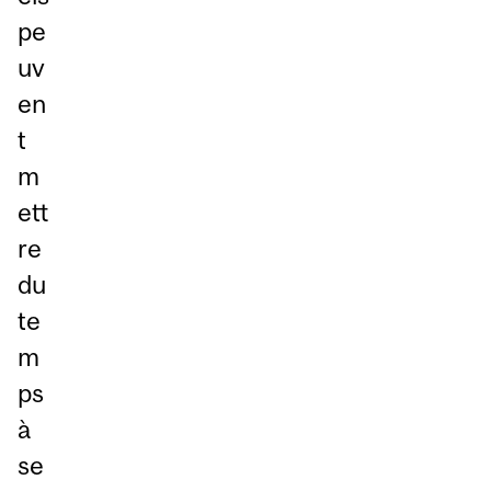
pe
uv
en
t
m
ett
re
du
te
m
ps
à
se