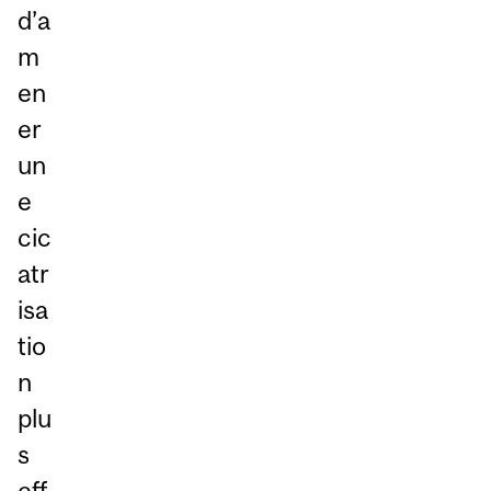
d’a
m
en
er
un
e
cic
atr
isa
tio
n
plu
s
eff