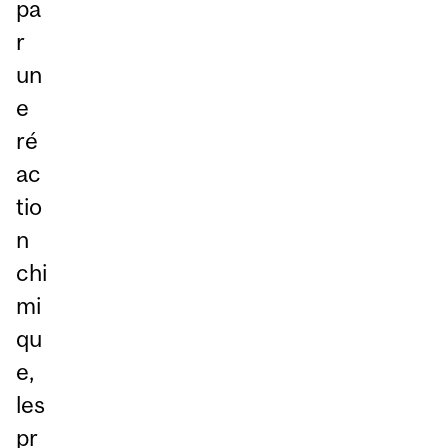
pa
r
un
e
ré
ac
tio
n
chi
mi
qu
e,
les
pr