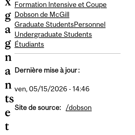
x
Formation Intensive et Coupe
g
Dobson de McGill
Graduate Students
Personnel
a
Undergraduate Students
g
Étudiants
n
a
Dernière mise à jour :
n
ven, 05/15/2026 - 14:46
ts
Site de source:
/dobson
e
t