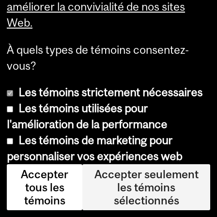
améliorer la convivialité de nos sites
e
Web.
l
a
À quels types de témoins consentez-
f
vous?
a
Les témoins strictement nécessaires
m
Les témoins utilisées pour
i
l'amélioration de la performance
l
Les témoins de marketing pour
l
personnaliser vos expériences web
e
Accepter
Accepter seulement
S
tous les
les témoins
t
témoins
sélectionnés
e