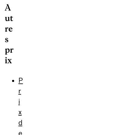
A
ut
re
s
pr
ix
P
r
i
x
d
e