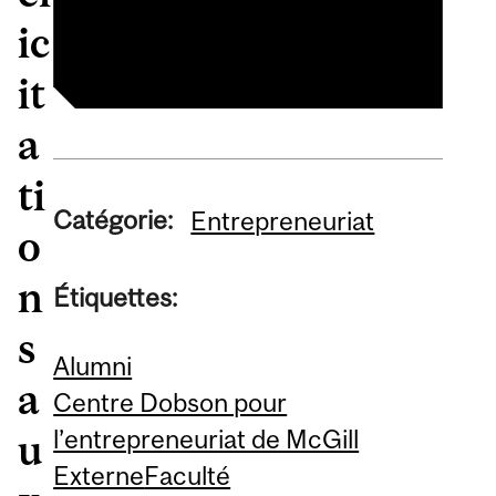
2026
ic
it
a
ti
Catégorie:
Entrepreneuriat
o
n
Étiquettes:
s
Alumni
a
Centre Dobson pour
l’entrepreneuriat de McGill
u
Externe
Faculté