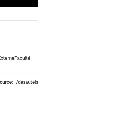
Externe
Faculté
source:
/desautels