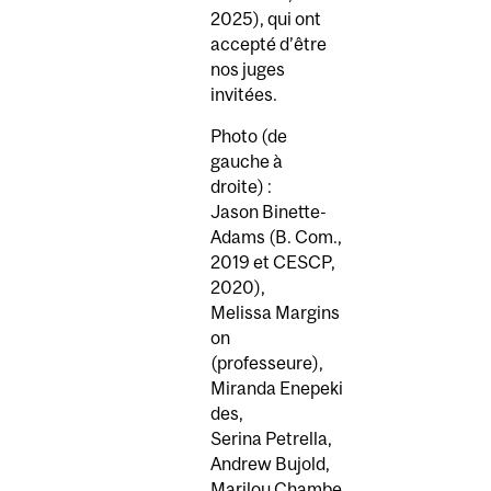
2025), qui ont
accepté d’être
nos juges
invitées.
Photo (de
gauche à
droite) :
Jason Binette-
Adams (B. Com.,
2019 et CESCP,
2020),
Melissa Margins
on
(professeure),
Miranda Enepeki
des,
Serina Petrella,
Andrew Bujold,
Marilou Chambe