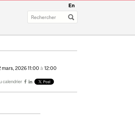
En
2
mars,
2026
11:00
à
12:00
u calendrier