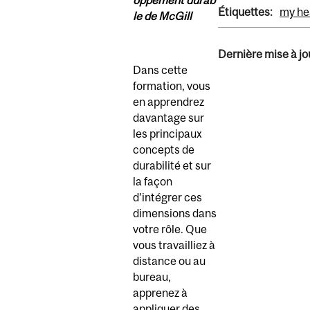
oppement
durab
Étiquettes:
my he
le de McGill
Dernière mise à jou
Dans cette
formation, vous
en apprendrez
davantage sur
les principaux
concepts de
durabilité et sur
la façon
d’intégrer ces
dimensions dans
votre rôle. Que
vous travailliez à
distance ou au
bureau,
apprenez à
appliquer des