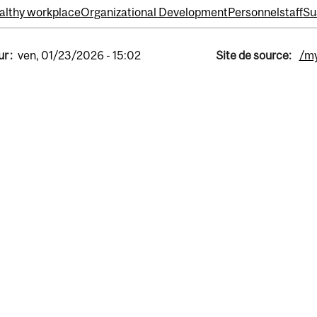
althy workplace
Organizational Development
Personnel
staff
Su
r :
ven, 01/23/2026 - 15:02
Site de source:
/my