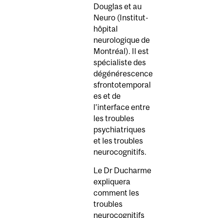
Douglas et au
Neuro (Institut-
hôpital
neurologique de
Montréal). Il est
spécialiste des
dégénérescence
sfrontotemporal
es et de
l’interface entre
les troubles
psychiatriques
et les troubles
neurocognitifs.
Le Dr Ducharme
expliquera
comment les
troubles
neurocognitifs