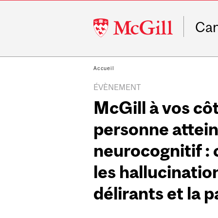
McGill
Ca
University
Accueil
ÉVÈNEMENT
McGill à vos cô
personne attein
neurocognitif : c
les hallucinatio
délirants et la 