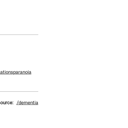
nations
paranoia
source:
/dementia