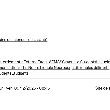
ne et sciences de la santé
ster
dementia
Externe
Faculté
FMSS
Graduate Students
halluci
unications
The Neuro
Trouble Neurocognitif
troubles délirants
udents
Étudiants
r :
ven, 09/12/2025 - 08:45
Site de 