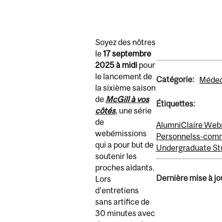
Soyez des nôtres
le
17 septembre
2025 à midi
pour
le lancement de
Catégorie:
Médeci
la sixième saison
de
McGill à vos
Étiquettes:
côtés
, une série
de
Alumni
Claire Web
webémissions
Personnel
ss-comm
qui a pour but de
Undergraduate St
soutenir les
proches aidants.
Dernière mise à jou
Lors
d’entretiens
sans artifice de
30 minutes avec