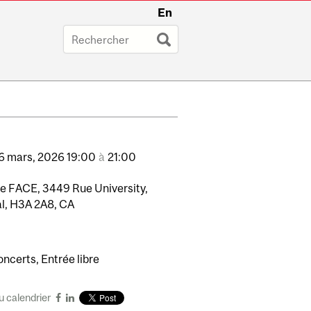
En
6
mars,
2026
19:00
à
21:00
e FACE, 3449 Rue University,
l, H3A 2A8, CA
ncerts, Entrée libre
u calendrier