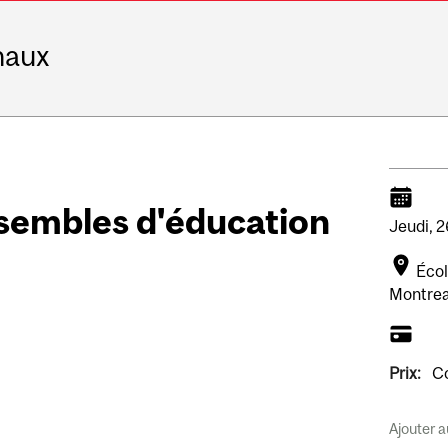
naux
sembles d'éducation
Jeudi,
2
Écol
Montrea
Prix:
Co
Ajouter a