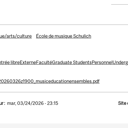
ue/arts/culture
École de musique Schulich
trée libre
Externe
Faculté
Graduate Students
Personnel
Underg
20260326z1900_musiceducationensembles.pdf
r :
mar, 03/24/2026 - 23:15
Site