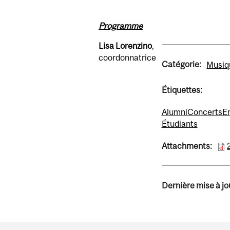
Programme
Lisa Lorenzino
,
coordonnatrice
Catégorie:
Musiq
Étiquettes:
Alumni
Concerts
En
Étudiants
Attachments:
Dernière mise à jou