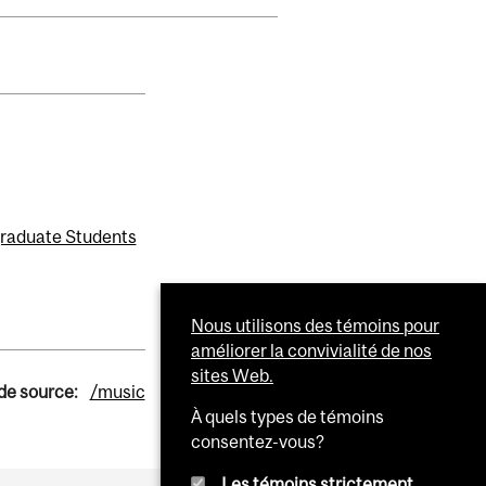
raduate Students
Nous utilisons des témoins pour
améliorer la convivialité de nos
sites Web.
 de source:
/music
À quels types de témoins
consentez-vous?
Les témoins strictement