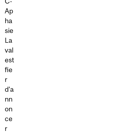
C-
Ap
ha
sie
La
val
est
fie
r
d’a
nn
on
ce
r