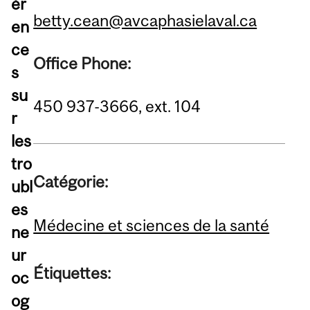
ér
betty.cean@avcaphasielaval.ca
en
ce
Office Phone:
s
su
450 937-3666, ext. 104
r
les
tro
Catégorie:
ubl
es
Médecine et sciences de la santé
ne
ur
Étiquettes:
oc
og