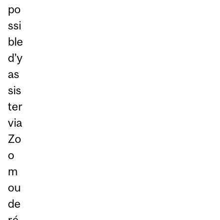
po
ssi
ble
d’y
as
sis
ter
via
Zo
o
m
ou
de
ré