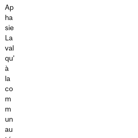
Ap
ha
sie
La
val
qu’
à
la
co
m
m
un
au