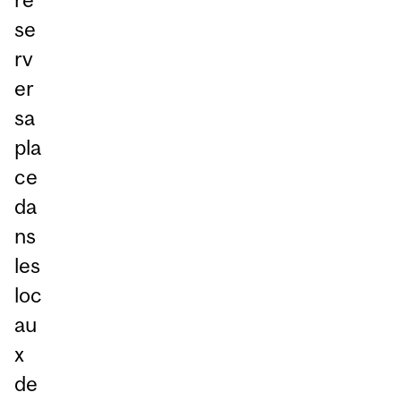
se
rv
er
sa
pla
ce
da
ns
les
loc
au
x
de