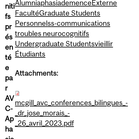
Alumni
aphasia
demence
Externe
niti
Faculté
Graduate Students
fs
Personnel
ss-communications
pr
troubles neurocognitifs
és
Undergraduate Students
vieillir
en
Étudiants
té
e
Attachments:
pa
r
AV
mcgill_avc_conferences_bilingues_-
C-
_dr_jose_morais_-
Ap
_26_avril_2023.pdf
ha