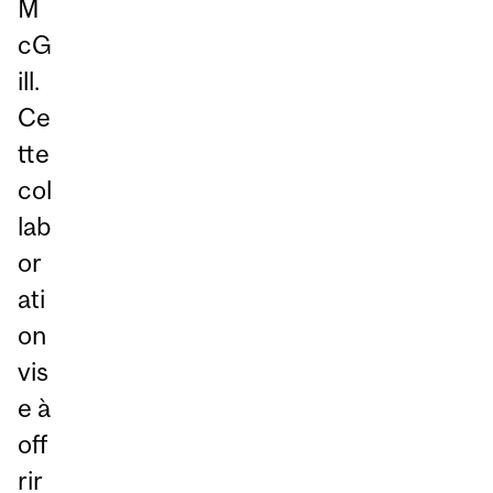
M
cG
ill.
Ce
tte
col
lab
or
ati
on
vis
e à
off
rir