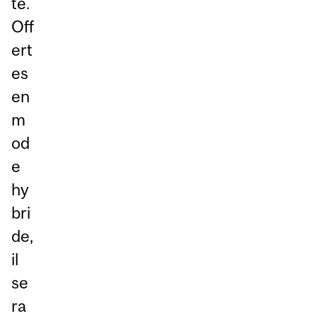
té.
Off
ert
es
en
m
od
e
hy
bri
de,
il
se
ra