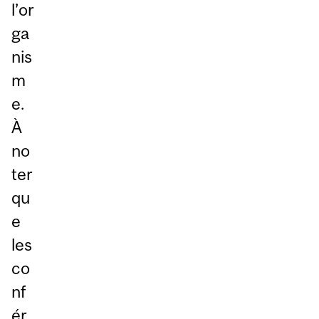
l’or
ga
nis
m
e.
À
no
ter
qu
e
les
co
nf
ér