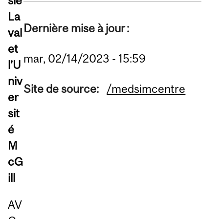
sie
La
Dernière mise à jour :
val
et
mar, 02/14/2023 - 15:59
l’U
niv
Site de source:
/medsimcentre
er
sit
é
M
cG
ill
AV