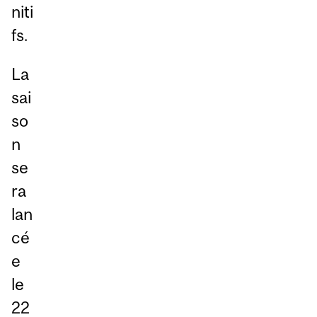
niti
fs.
La
sai
so
n
se
ra
lan
cé
e
le
22