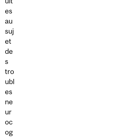
uit
es
au
suj
et
de
s
tro
ubl
es
ne
ur
oc
og