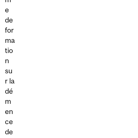
e
de
for
ma
tio
n
su
r la
dé
m
en
ce
de