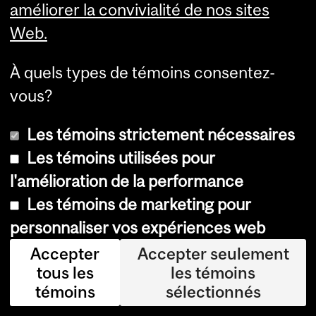
Dr
améliorer la convivialité de nos sites
Se
Web.
rg
e
À quels types de témoins consentez-
Ga
vous?
ut
Les témoins strictement nécessaires
hie
Les témoins utilisées pour
r
l'amélioration de la performance
no
Les témoins de marketing pour
us
personnaliser vos expériences web
inf
Accepter
Accepter seulement
or
tous les
les témoins
m
témoins
sélectionnés
er