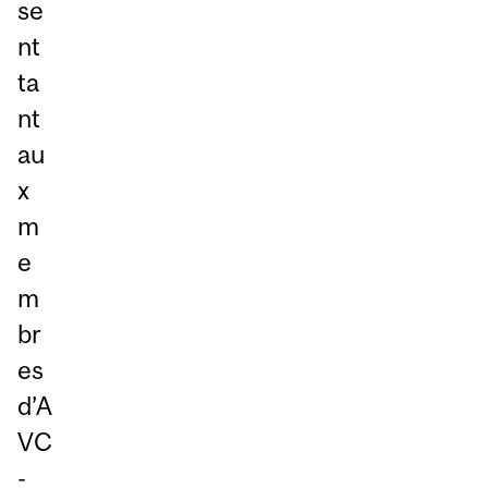
se
nt
ta
nt
au
x
m
e
m
br
es
d’A
VC
-