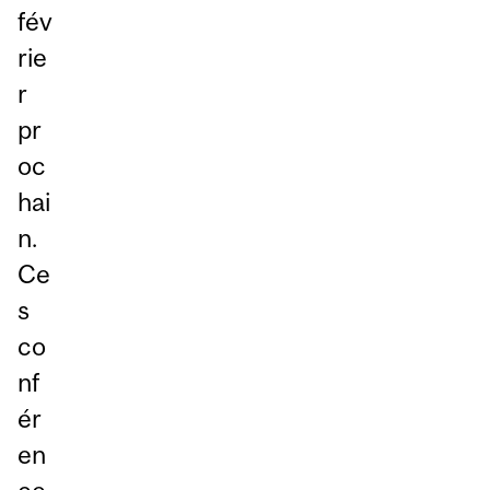
fév
rie
r
pr
oc
hai
n.
Ce
s
co
nf
ér
en