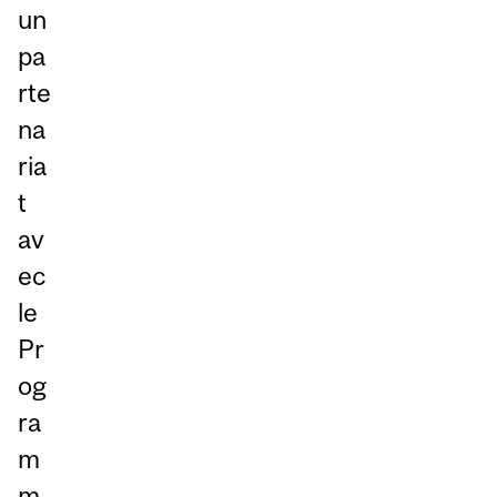
un
pa
rte
na
ria
t
av
ec
le
Pr
og
ra
m
m