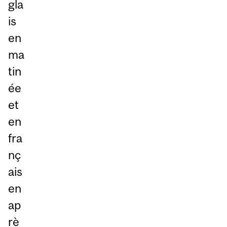
gla
is
en
ma
tin
ée
et
en
fra
nç
ais
en
ap
rè