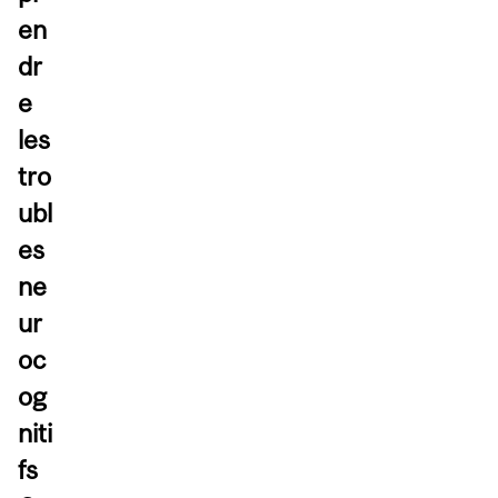
en
dr
e
les
tro
ubl
es
ne
ur
oc
og
niti
fs