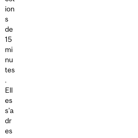
ion
s
de
15
mi
nu
tes
.
Ell
es
s’a
dr
es