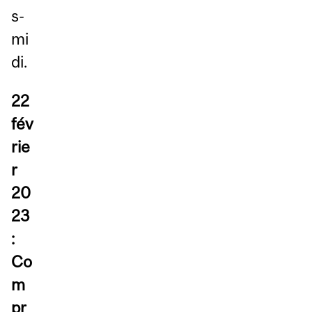
s-
mi
di.
22
fév
rie
r
20
23
:
Co
m
pr