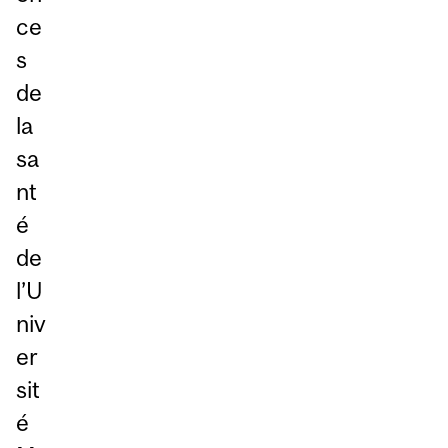
ce
s
de
la
sa
nt
é
de
l’U
niv
er
sit
é