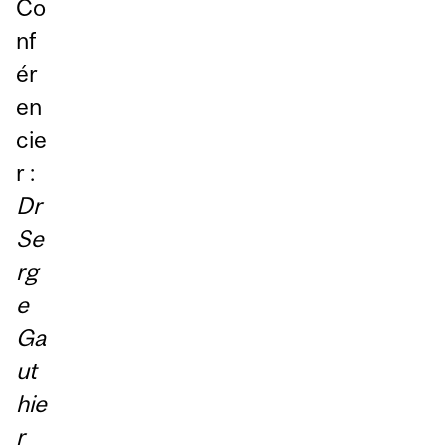
Co
nf
ér
en
cie
r :
Dr
Se
rg
e
Ga
ut
hie
r