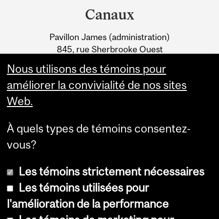
and
REPRÉSENTANT LE
Canaux
University
CANADA À LA BIENNALE
Pavillon James (administration)
Information
DE VENISE EN
845, rue Sherbrooke Ouest
ARCHITECTURE 2027
Montréal (Québec) H3A 0G4
Nous utilisons des témoins pour
améliorer la convivialité de nos sites
Web.
À quels types de témoins consentez-
vous?
Les témoins strictement nécessaires
Les témoins utilisées pour
l'amélioration de la performance
© Université McGill, 2026