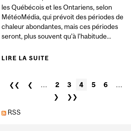
les Québécois et les Ontariens, selon
MétéoMédia, qui prévoit des périodes de
chaleur abondantes, mais ces périodes
seront, plus souvent qu’à l’habitude...
LIRE LA SUITE
DE EXPERTS : VERS UN
ÉTÉ CHAUD, HUMIDE ET
MARQUÉ D'ORAGES
Pages
❮❮
❮
…
2
3
4
5
6
…
VIOLENTS AU QUÉBEC
❯
❯❯
RSS