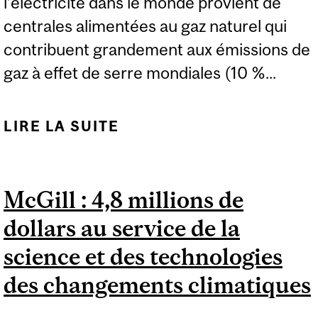
l’électricité dans le monde provient de
centrales alimentées au gaz naturel qui
contribuent grandement aux émissions de
gaz à effet de serre mondiales (10 %...
LIRE LA SUITE
DE RÉDUCTION DES
GAZ À EFFET DE SERRE :
UN SCÉNARIO ENCORE
McGill : 4,8 millions de
POSSIBLE
dollars au service de la
science et des technologies
des changements climatiques