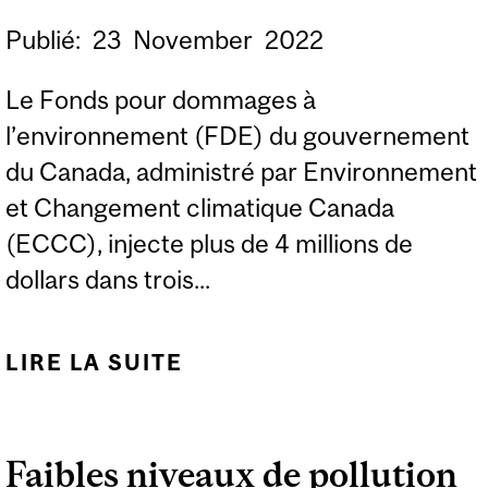
Publié:
23
November
2022
Le Fonds pour dommages à
l’environnement (FDE) du gouvernement
du Canada, administré par Environnement
et Changement climatique Canada
(ECCC), injecte plus de 4 millions de
dollars dans trois...
LIRE LA SUITE
DE MCGILL : 4,8
MILLIONS DE DOLLARS
AU SERVICE DE LA
Faibles niveaux de pollution
SCIENCE ET DES