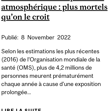
atmosphérique : plus mortels
TECHNOLOGIES DES
CHANGEMENTS
qu’on le croit
CLIMATIQUES
Publié:
8
November
2022
Selon les estimations les plus récentes
(2016) de l’Organisation mondiale de la
santé (OMS), plus de 4,2 millions de
personnes meurent prématurément
chaque année à cause d’une exposition
prolongée...
LIRE LA SUITE
DE FAIBLES NIVEAUX