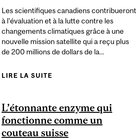
Les scientifiques canadiens contribueront
à l'évaluation et à la lutte contre les
changements climatiques grâce à une
nouvelle mission satellite qui a reçu plus
de 200 millions de dollars de la...
LIRE LA SUITE
DE FAIRE AVANCER LA
RECHERCHE SUR LE
CLIMAT GRÂCE À UNE
L’étonnante enzyme qui
NOUVELLE MISSION
fonctionne comme un
SATELLITE CO-DIRIGÉE
PAR L'UNIVERSITÉ
couteau suisse