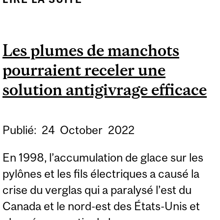
DE POLLUTION
ATMOSPHÉRIQUE :
Les plumes de manchots
PLUS MORTELS QU’ON
pourraient receler une
LE CROIT
solution antigivrage efficace
Publié:
24
October
2022
En 1998, l’accumulation de glace sur les
pylônes et les fils électriques a causé la
crise du verglas qui a paralysé l’est du
Canada et le nord-est des États-Unis et