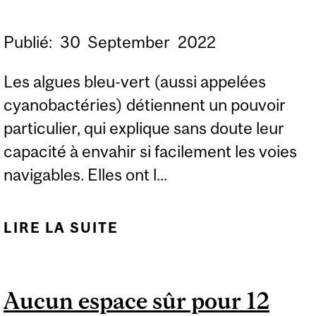
MCGILL
Publié:
30
September
2022
Les algues bleu-vert (aussi appelées
cyanobactéries) détiennent un pouvoir
particulier, qui explique sans doute leur
capacité à envahir si facilement les voies
navigables. Elles ont l...
LIRE LA SUITE
DE L’ÉTONNANTE
ENZYME QUI
FONCTIONNE COMME
Aucun espace sûr pour 12
UN COUTEAU SUISSE