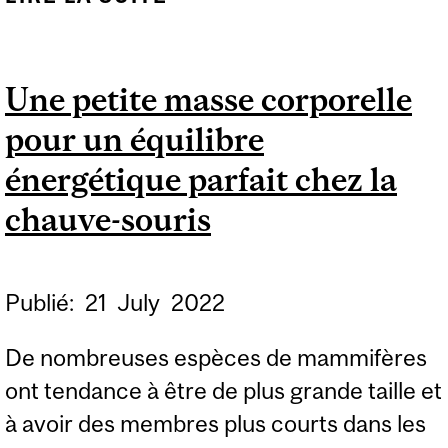
POUR 12 ESPÈCES
OCÉANIQUES CLÉS SUR
Une petite masse corporelle
LA CÔTE OUEST DE
pour un équilibre
L'AMÉRIQUE DU NORD
énergétique parfait chez la
chauve-souris
Publié:
21
July
2022
De nombreuses espèces de mammifères
ont tendance à être de plus grande taille et
à avoir des membres plus courts dans les