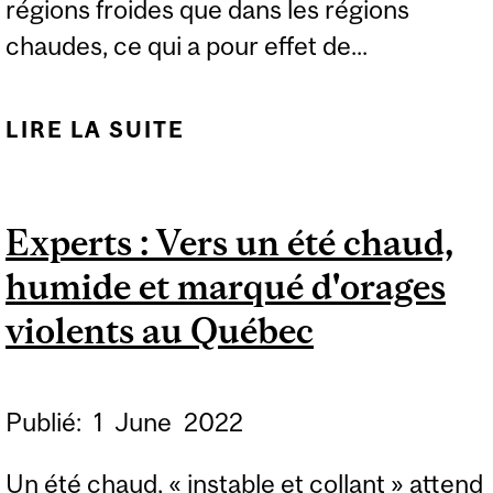
régions froides que dans les régions
chaudes, ce qui a pour effet de...
LIRE LA SUITE
DE UNE PETITE MASSE
CORPORELLE POUR UN
ÉQUILIBRE
Experts : Vers un été chaud,
ÉNERGÉTIQUE PARFAIT
humide et marqué d'orages
CHEZ LA CHAUVE-
SOURIS
violents au Québec
Publié:
1
June
2022
Un été chaud, « instable et collant » attend