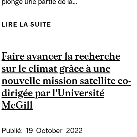
plongé une partie de la...
LIRE LA SUITE
DE LES PLUMES DE
MANCHOTS
POURRAIENT RECELER
Faire avancer la recherche
UNE SOLUTION
sur le climat grâce à une
ANTIGIVRAGE
EFFICACE
nouvelle mission satellite co-
dirigée par l'Université
McGill
Publié:
19
October
2022