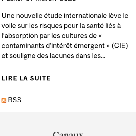
Une nouvelle étude internationale lève le
voile sur les risques pour la santé liés à
l’absorption par les cultures de «
contaminants d’intérêt émergent » (CIE)
et souligne des lacunes dans les...
LIRE LA SUITE
DE UNE ÉQUIPE DE
RECHERCHE
RSS
S’INQUIÈTE DES
RISQUES POSÉS PAR
Department
LES « CONTAMINANTS
and
D’INTÉRÊT ÉMERGENT »
Canaux