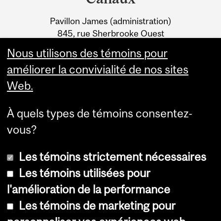
University
DANS LES CULTURES ET
Pavillon James (administration)
Information
LES TERRES
845, rue Sherbrooke Ouest
AGRICOLES
Montréal (Québec) H3A 0G4
Nous utilisons des témoins pour
améliorer la convivialité de nos sites
Web.
À quels types de témoins consentez-
vous?
Les témoins strictement nécessaires
Les témoins utilisées pour
l'amélioration de la performance
© Université McGill, 2026
Les témoins de marketing pour
Accessibilité