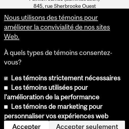
Information
845, rue Sherbrooke Ouest
Montréal (Québec) H3A 0G4
Nous utilisons des témoins pour
améliorer la convivialité de nos sites
Web.
À quels types de témoins consentez-
vous?
Les témoins strictement nécessaires
Les témoins utilisées pour
l'amélioration de la performance
© Université McGill, 2026
Les témoins de marketing pour
Accessibilité
personnaliser vos expériences web
Avis sur les témoins
Accepter
Accepter seulement