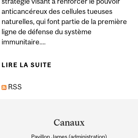
stratégie visant à renforcer le pouvoir
anticancéreux des cellules tueuses
naturelles, qui font partie de la première
ligne de défense du système
immunitaire....
LIRE LA SUITE
DE RECHERCHE
CONTRE LE CANCER :
RSS
LE POUVOIR
RENOUVELÉ DES
Department
CELLULES TUEUSES
and
NATURELLES
Canaux
University
Pavillon James (administration)