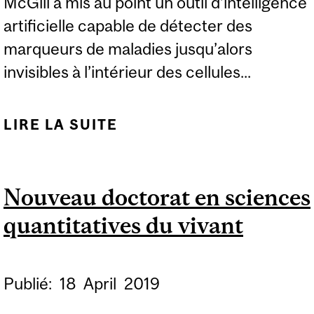
McGill a mis au point un outil d’intelligence
artificielle capable de détecter des
marqueurs de maladies jusqu’alors
invisibles à l’intérieur des cellules...
LIRE LA SUITE
DE UN NOUVEL OUTIL
D’IA DÉTECTE LES
SIGNES PRÉCURSEURS
Nouveau doctorat en sciences
INVISIBLES DE
quantitatives du vivant
MALADIES
Publié:
18
April
2019