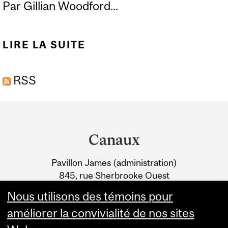
Par Gillian Woodford...
LIRE LA SUITE
DE NOUVEAU
DOCTORAT EN
RSS
SCIENCES
QUANTITATIVES DU
Department
VIVANT
and
Canaux
University
Pavillon James (administration)
Information
845, rue Sherbrooke Ouest
Montréal (Québec) H3A 0G4
Nous utilisons des témoins pour
améliorer la convivialité de nos sites