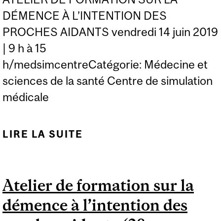
DÉMENCE À L’INTENTION DES
PROCHES AIDANTS vendredi 14 juin 2019
| 9 h à 15
h/medsimcentreCatégorie: Médecine et
sciences de la santé Centre de simulation
médicale
LIRE LA SUITE
DE ATELIER DE
FORMATION SUR LA
DÉMENCE À
Atelier de formation sur la
L’INTENTION DES
démence à l’intention des
PROCHES AIDANTS (14
JUIN 2019)