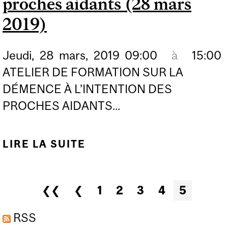
proches aidants (28 mars
2019)
Jeudi,
28
mars,
2019
09:00
à
15:00
ATELIER DE FORMATION SUR LA
DÉMENCE À L’INTENTION DES
PROCHES AIDANTS...
LIRE LA SUITE
DE ATELIER DE
FORMATION SUR LA
DÉMENCE À
Pages
❮❮
❮
1
2
3
4
5
L’INTENTION DES
PROCHES AIDANTS (28
RSS