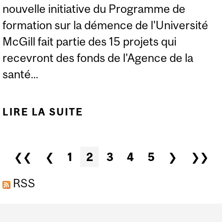
nouvelle initiative du Programme de
formation sur la démence de l'Université
McGill fait partie des 15 projets qui
recevront des fonds de l'Agence de la
santé...
LIRE LA SUITE
DE LA NOUVELLE
INITIATIVE
D’APPRENTISSAGE EN
Pages
❮❮
❮
1
2
3
4
5
❯
❯❯
LIGNE MODAL DU
PROGRAMME DE
RSS
FORMATION SUR LA
Department
DÉMENCE DE MCGILL