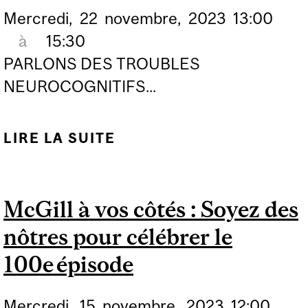
Mercredi,
22
novembre,
2023
13:00
à
15:30
PARLONS DES TROUBLES
NEUROCOGNITIFS...
LIRE LA SUITE
DE PARLONS DES
TROUBLES
NEUROCOGNITIFS
McGill à vos côtés : Soyez des
(CONFÉRENCE PUBLIC
nôtres pour célébrer le
À COATICOOK)
100e épisode
Mercredi,
15
novembre,
2023
12:00