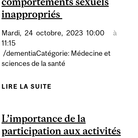
comportements sexuels
inappropriés
Mardi,
24
octobre,
2023
10:00
à
11:15
/dementiaCatégorie: Médecine et
sciences de la santé
LIRE LA SUITE
DE ÉCHANGES AIDANTS
: TROUBLES
NEUROCOGNITIFS ET
L’importance de la
COMPORTEMENTS
participation aux activités
SEXUELS