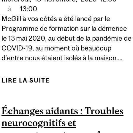
à
13:00
McGill à vos côtés a été lancé par le
Programme de formation sur la démence
le 13 mai 2020, au début de la pandémie de
COVID-19, au moment où beaucoup
d’entre nous étaient isolés à la maison....
LIRE LA SUITE
DE MCGILL À VOS
CÔTÉS : SOYEZ DES
NÔTRES POUR
Échanges aidants : Troubles
CÉLÉBRER LE
neurocognitifs et
100E ÉPISODE