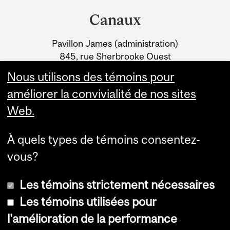
and
BÉNÉFICIERA D’UN
Canaux
University
FINANCEMENT
Pavillon James (administration)
Information
845, rue Sherbrooke Ouest
Montréal (Québec) H3A 0G4
Nous utilisons des témoins pour
améliorer la convivialité de nos sites
Web.
À quels types de témoins consentez-
vous?
Les témoins strictement nécessaires
Les témoins utilisées pour
l'amélioration de la performance
© Université McGill, 2026