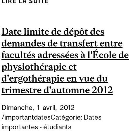
LIRE LA SUITE
DE DATE LIMITE DE
DÉPÔT DES DEMANDES
D'ADMISSION À TITRE
Date limite de dépôt des
D'ÉTUDIANT À STATUT
demandes de transfert entre
PARTICULIER ET
D'ÉTUDIANTS INVITÉ...
facultés adressées à l'École de
physiothérapie et
d'ergothérapie en vue du
trimestre d'automne 2012
Dimanche,
1
avril,
2012
/importantdatesCatégorie: Dates
importantes - étudiants