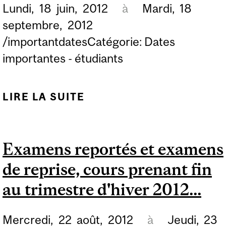
Lundi,
18
juin,
2012
à
Mardi,
18
septembre,
2012
/importantdatesCatégorie: Dates
importantes - étudiants
LIRE LA SUITE
DE SESSION
D'INSCRIPTION AUX
TRIMESTRES
Examens reportés et examens
D'AUTOMNE 2012 ET
de reprise, cours prenant fin
D'HIVER 2013 DE TOUS
LES NOUVEAUX
au trimestre d'hiver 2012...
ÉTUDIANTS DE 1ER
Mercredi,
22
août,
2012
à
Jeudi,
23
CYCLE ADMIS DANS LES