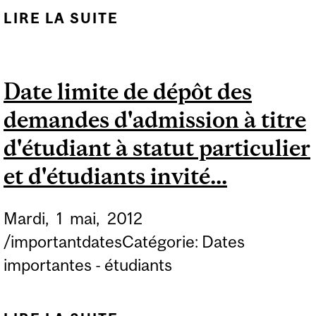
LIRE LA SUITE
DE CONFÉRENCE
SPÉCIALE SUR LES
SOINS
Date limite de dépôt des
NEUROPALLIATIFS —
demandes d'admission à titre
« PALLIATIVE
REHABILITATION
d'étudiant à statut particulier
WORKS! »
et d'étudiants invité...
Mardi,
1
mai,
2012
/importantdatesCatégorie: Dates
importantes - étudiants