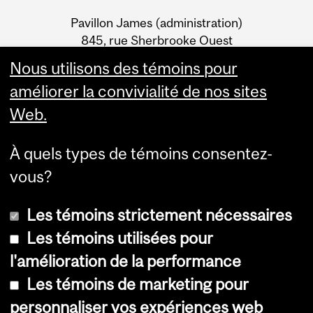
University
Pavillon James (administration)
Information
845, rue Sherbrooke Ouest
Montréal (Québec) H3A 0G4
Nous utilisons des témoins pour
améliorer la convivialité de nos sites
Web.
À quels types de témoins consentez-
vous?
Les témoins strictement nécessaires
Les témoins utilisées pour
l'amélioration de la performance
© Université McGill, 2026
Les témoins de marketing pour
Accessibilité
personnaliser vos expériences web