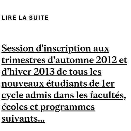
LIRE LA SUITE
DE DATE LIMITE DE
DÉPÔT DES DEMANDES
DE TRANSFERT ENTRE
Session d'inscription aux
FACULTÉS ADRESSÉES
trimestres d'automne 2012 et
À L'ÉCOLE DE
PHYSIOTHÉRAPIE ET
d'hiver 2013 de tous les
D'ERGOTHÉRAPIE EN
nouveaux étudiants de 1er
VUE DU TRIMESTRE
cycle admis dans les facultés,
D'AUTOMNE 2012
écoles et programmes
suivants...