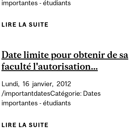
importantes - étudiants
LIRE LA SUITE
DE DATE LIMITE À
LAQUELLE LES
NOUVEAUX ÉTUDIANTS
Date limite pour obtenir de sa
DE TOUTES LES
faculté l'autorisation...
FACULTÉS PEUVENT
FAIRE LEUR
Lundi,
16
janvier,
2012
INSCRIPTION AU
/importantdatesCatégorie: Dates
TRIMESTRE D'HIVER
importantes - étudiants
SANS SUPPLÉMENT DE
RETARD
LIRE LA SUITE
DE DATE LIMITE POUR