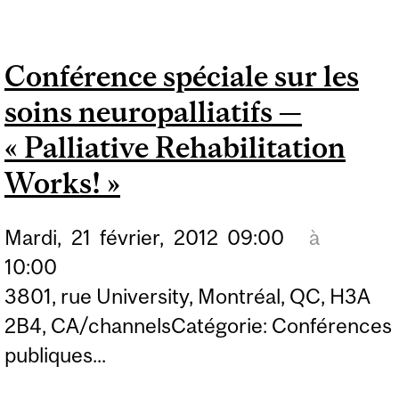
OBTENIR DE SA
FACULTÉ
Conférence spéciale sur les
L'AUTORISATION...
soins neuropalliatifs —
« Palliative Rehabilitation
Works! »
Mardi,
21
février,
2012
09:00
à
10:00
3801, rue University, Montréal, QC, H3A
2B4, CA/channelsCatégorie: Conférences
publiques...