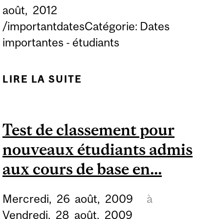
août,
2012
FACULTÉS, ÉCOLES ET
/importantdatesCatégorie: Dates
PROGRAMMES
importantes - étudiants
SUIVANTS...
LIRE LA SUITE
DE EXAMENS REPORTÉS
ET EXAMENS DE
REPRISE, COURS
Test de classement pour
PRENANT FIN AU
nouveaux étudiants admis
TRIMESTRE D'HIVER
2012...
aux cours de base en...
Mercredi,
26
août,
2009
à
Vendredi,
28
août,
2009