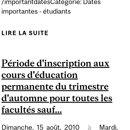
/importantdatesCatégorie: Dates
importantes - étudiants
LIRE LA SUITE
DE DATE LIMITE DE
DÉPÔT DES DEMANDES
D'ADMISSION EN 1ER
Période d'inscription aux
CYCLE (CANDIDATS
cours d'éducation
CITOYENS CANADIENS
OU RÉSIDENTS
permanente du trimestre
PERMANENTS
d'automne pour toutes les
INSCRITS...
facultés sauf...
Dimanche,
15
août,
2010
à
Mardi,