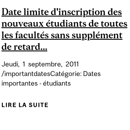
ORDINAIRE AUX COURS
Date limite d'inscription des
DE GESTION DES
nouveaux étudiants de toutes
TRIMESTRES
D'AUTOMNE 2011 ET
les facultés sans supplément
D'HIVER 2012 POUR LES
de retard...
ÉTUDIANTS DE 1ER
CYCLE QUI ENTAMENT
Jeudi,
1
septembre,
2011
LEUR 3 ANNÉE (U3)...
/importantdatesCatégorie: Dates
importantes - étudiants
LIRE LA SUITE
DE DATE LIMITE
D'INSCRIPTION DES
NOUVEAUX ÉTUDIANTS