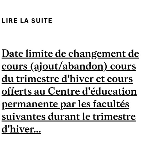
LIRE LA SUITE
DE SÉANCE
D'INFORMATION SUR
LES ÉCHANGES
Date limite de changement de
D'ÉTUDIANTS
cours (ajout/abandon) cours
du trimestre d'hiver et cours
offerts au Centre d'éducation
permanente par les facultés
suivantes durant le trimestre
d'hiver...