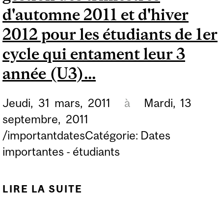
ÉTUDIANTS À STATUT
d'automne 2011 et d'hiver
PARTICULIER ET AUX
2012 pour les étudiants de 1er
ÉTUDIANTS INVITÉS...
cycle qui entament leur 3
année (U3)...
Jeudi,
31
mars,
2011
à
Mardi,
13
septembre,
2011
/importantdatesCatégorie: Dates
importantes - étudiants
LIRE LA SUITE
DE SESSION
D'INSCRIPTION