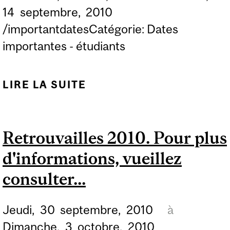
14
septembre,
2010
/importantdatesCatégorie: Dates
importantes - étudiants
LIRE LA SUITE
DE PÉRIODE
D'INSCRIPTION AUX
COURS D'ÉDUCATION
Retrouvailles 2010. Pour plus
PERMANENTE DU
d'informations, vueillez
TRIMESTRE D'AUTOMNE
POUR TOUTES LES
consulter...
FACULTÉS SAUF...
Jeudi,
30
septembre,
2010
à
Dimanche,
3
octobre,
2010