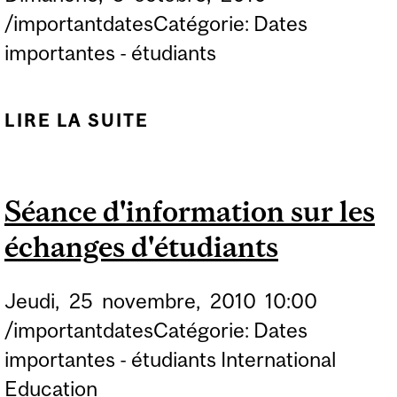
/importantdatesCatégorie: Dates
importantes - étudiants
LIRE LA SUITE
DE RETROUVAILLES
2010. POUR PLUS
D'INFORMATIONS,
Séance d'information sur les
VUEILLEZ CONSULTER...
échanges d'étudiants
Jeudi,
25
novembre,
2010
10:00
/importantdatesCatégorie: Dates
importantes - étudiants International
Education