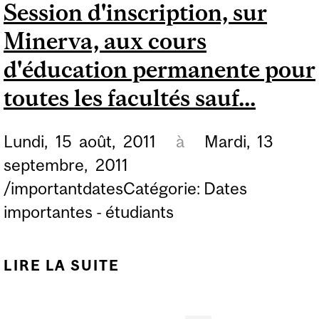
Session d'inscription, sur
DE TOUTES LES
Minerva, aux cours
FACULTÉS SANS
SUPPLÉMENT DE
d'éducation permanente pour
RETARD...
toutes les facultés sauf...
Lundi,
15
août,
2011
à
Mardi,
13
septembre,
2011
/importantdatesCatégorie: Dates
importantes - étudiants
LIRE LA SUITE
DE SESSION
D'INSCRIPTION, SUR
MINERVA, AUX COURS