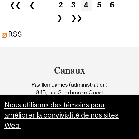
Pages
❮❮
❮
…
2
3
4
5
6
…
D'ÉDUCATION
❯
❯❯
PERMANENTE POUR
TOUTES LES FACULTÉS
RSS
SAUF...
Department
and
Canaux
University
Pavillon James (administration)
Information
845, rue Sherbrooke Ouest
Montréal (Québec) H3A 0G4
Nous utilisons des témoins pour
améliorer la convivialité de nos sites
Web.