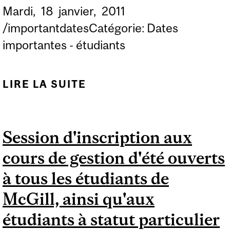
Mardi,
18
janvier,
2011
/importantdatesCatégorie: Dates
importantes - étudiants
LIRE LA SUITE
DE DATE LIMITE DE
CHANGEMENT DE
COURS
Session d'inscription aux
(AJOUT/ABANDON)
cours de gestion d'été ouverts
COURS DU TRIMESTRE
D'HIVER ET COURS
à tous les étudiants de
OFFERTS AU CENTRE
McGill, ainsi qu'aux
D'ÉDUCATION
étudiants à statut particulier
PERMANENTE PAR LES