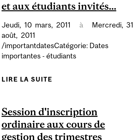
et aux étudiants invités...
FACULTÉS SUIVANTES
DURANT LE TRIMESTRE
Jeudi,
10
mars,
2011
à
Mercredi,
31
D'HIVER...
août,
2011
/importantdatesCatégorie: Dates
importantes - étudiants
LIRE LA SUITE
DE SESSION
D'INSCRIPTION AUX
COURS DE GESTION
Session d'inscription
D'ÉTÉ OUVERTS À TOUS
ordinaire aux cours de
LES ÉTUDIANTS DE
MCGILL, AINSI QU'AUX
gestion des trimestres