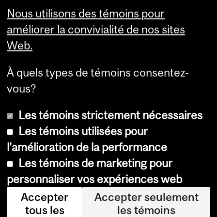
Montréal (Québec) H3A 0G4
Nous utilisons des témoins pour
améliorer la convivialité de nos sites
Web.
À quels types de témoins consentez-
vous?
Les témoins strictement nécessaires
Les témoins utilisées pour
l'amélioration de la performance
© Université McGill, 2026
Les témoins de marketing pour
Accessibilité
personnaliser vos expériences web
Avis sur les témoins
Accepter
Accepter seulement
tous les
les témoins
Paramètres des témoins