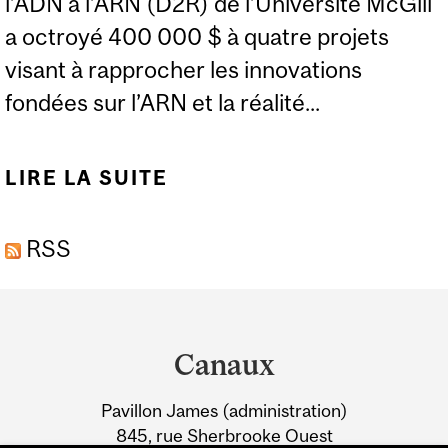
l’ADN à l’ARN (D2R) de l’Université McGill
a octroyé 400 000 $ à quatre projets
visant à rapprocher les innovations
fondées sur l’ARN et la réalité...
LIRE LA SUITE
DE D2R OCTROIE
400,000 $ POUR
RSS
TRANSFORMER LA
RECHERCHE SUR L’ARN
Department
EN SOLUTIONS
and
CONCRÈTES
Canaux
University
Pavillon James (administration)
Information
845, rue Sherbrooke Ouest