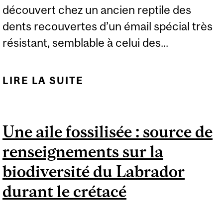
découvert chez un ancien reptile des
dents recouvertes d’un émail spécial très
résistant, semblable à celui des...
LIRE LA SUITE
DE UN ANCIEN REPTILE
AVAIT UN ÉMAIL
DENTAIRE SEMBLABLE
Une aile fossilisée : source de
À CELUI DES
renseignements sur la
MAMMIFÈRES
biodiversité du Labrador
durant le crétacé