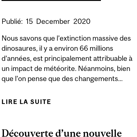
Publié:
15
December
2020
Nous savons que l’extinction massive des
dinosaures, il y a environ 66 millions
d’années, est principalement attribuable à
un impact de météorite. Néanmoins, bien
que l’on pense que des changements...
LIRE LA SUITE
DE EN DISPARAISSANT,
LES DINOSAURES ONT
CÉDÉ LA PLACE AUX
Découverte d’une nouvelle
FORÊTS LUXURIANTES