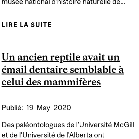
musée national d’histoire naturelle de...
LIRE LA SUITE
DE UNE NOUVELLE
ESPÈCE
D’ICHTYOSAURE
Un ancien reptile avait un
DÉCOUVERTE DANS LA
émail dentaire semblable à
COLLECTION D’UN
MUSÉE
celui des mammifères
Publié:
19
May
2020
Des paléontologues de l’Université McGill
et de l’Université de l’Alberta ont