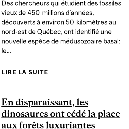
Des chercheurs qui étudient des fossiles
vieux de 450 millions d’années,
découverts à environ 50 kilomètres au
nord-est de Québec, ont identifié une
nouvelle espèce de médusozoaire basal:
le...
LIRE LA SUITE
DE DES CHERCHEURS
DÉCOUVRENT UNE
NOUVELLE ESPÈCE DE
En disparaissant, les
MÉDUSE DANS DES
dinosaures ont cédé la place
FOSSILES MIS AU JOUR
PRÈS DE QUÉBEC
aux forêts luxuriantes