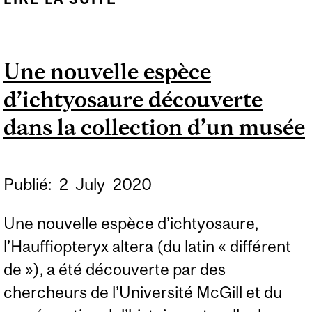
NOUVELLE ESPÈCE DE
MANTE RELIGIEUSE DE
Une nouvelle espèce
L’ÉPOQUE DES
d’ichtyosaure découverte
DINOSAURES
dans la collection d’un musée
Publié:
2
July
2020
Une nouvelle espèce d’ichtyosaure,
l’Hauffiopteryx altera (du latin « différent
de »), a été découverte par des
chercheurs de l’Université McGill et du