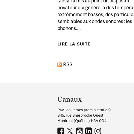
McGill a mis au point un dispositif
novateur qui génère, à des tempéra
extrêmement basses, des particule
semblables aux ondes sonores : les
phonons....
LIRE LA SUITE
DE UNE ÉQUIPE 
RSS
Department
and
Canaux
University
Pavillon James (administration)
Information
845, rue Sherbrooke Ouest
Montréal (Québec) H3A 0G4