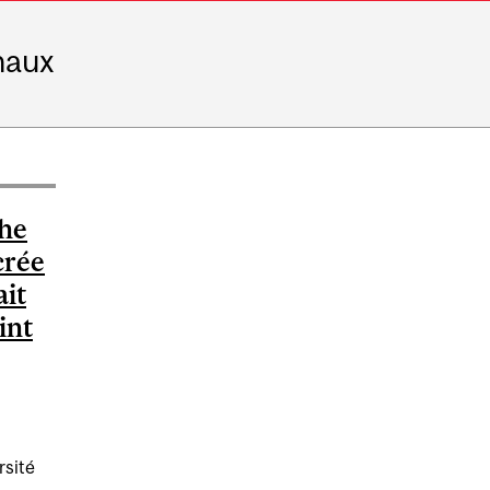
naux
che
crée
ait
int
rsité