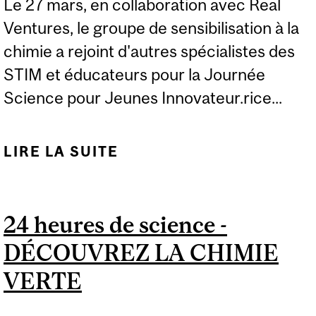
Le 27 mars, en collaboration avec Real
Ventures, le groupe de sensibilisation à la
chimie a rejoint d'autres spécialistes des
STIM et éducateurs pour la Journée
Science pour Jeunes Innovateur.rice...
LIRE LA SUITE
DE INSPIRER LA
FUTURE GÉNÉRATION
DE SCIENTIFIQUES : LA
24 heures de science -
JOURNÉE SCIENCE
DÉCOUVREZ LA CHIMIE
POUR JEUNES
INNOVATEUR.RICE.S
VERTE