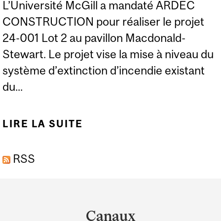
L’Université McGill a mandaté ARDEC
CONSTRUCTION pour réaliser le projet
24-001 Lot 2 au pavillon Macdonald-
Stewart. Le projet vise la mise à niveau du
système d’extinction d’incendie existant
du...
LIRE LA SUITE
DE MISE EN CHANTIER :
PAVILLON MACDONALD-
RSS
STEWART – MISE À
NIVEAU DU SYSTÈME
Department
D’EXTINCTION
and
D’INCENDIE, LOT 2
Canaux