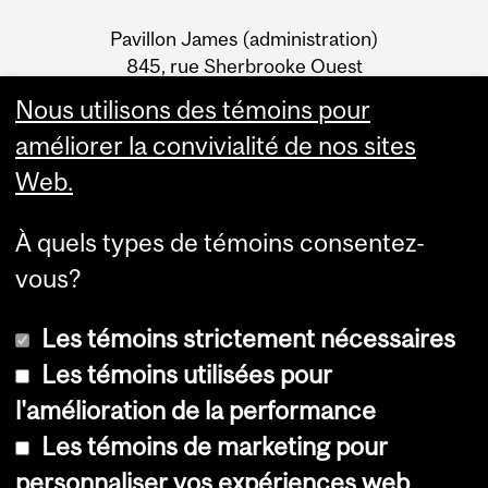
University
Pavillon James (administration)
Information
845, rue Sherbrooke Ouest
Montréal (Québec) H3A 0G4
Nous utilisons des témoins pour
améliorer la convivialité de nos sites
Web.
À quels types de témoins consentez-
vous?
Les témoins strictement nécessaires
Les témoins utilisées pour
l'amélioration de la performance
© Université McGill, 2026
Les témoins de marketing pour
Accessibilité
personnaliser vos expériences web