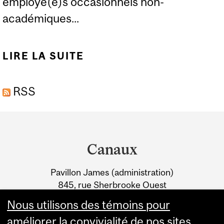
employé(e)s occasionnels non-
académiques...
LIRE LA SUITE
DE LE POINT SUR LES
NÉGOCIATIONS: AMUSE
RSS
(EMPLOYÉS
OCCASIONNELS)
Department
and
Canaux
University
Pavillon James (administration)
Information
845, rue Sherbrooke Ouest
Montréal (Québec) H3A 0G4
Nous utilisons des témoins pour
améliorer la convivialité de nos sites