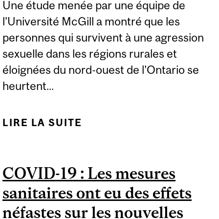
Une étude menée par une équipe de
l’Université McGill a montré que les
personnes qui survivent à une agression
sexuelle dans les régions rurales et
éloignées du nord-ouest de l’Ontario se
heurtent...
LIRE LA SUITE
DE LES PRÉJUGÉS
LIMITENT L’ACCÈS AUX
TROUSSES MÉDICO-
COVID-19 : Les mesures
LÉGALES DESTINÉES
sanitaires ont eu des effets
AUX VICTIMES
D’AGRESSION
néfastes sur les nouvelles