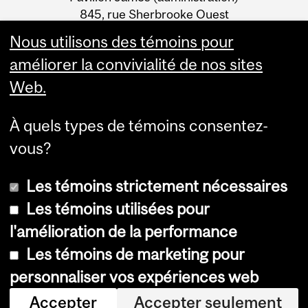
Information
845, rue Sherbrooke Ouest
Montréal (Québec) H3A 0G4
Nous utilisons des témoins pour
améliorer la convivialité de nos sites
Web.
À quels types de témoins consentez-
vous?
Les témoins strictement nécessaires
Les témoins utilisées pour
l'amélioration de la performance
© Université McGill, 2026
Les témoins de marketing pour
Accessibilité
personnaliser vos expériences web
Avis sur les témoins
Accepter
Accepter seulement