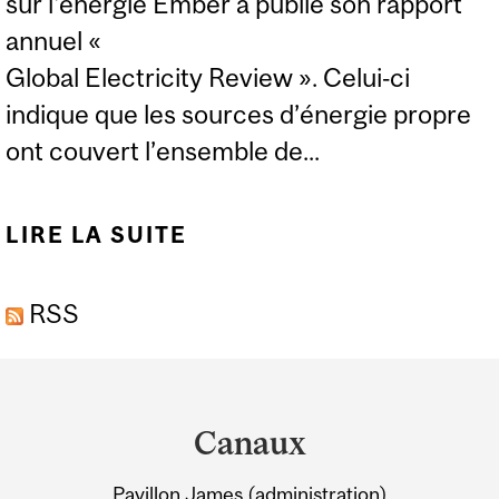
sur l'énergie Ember a publié son rapport
annuel «
Global Electricity Review ». Celui‑ci
indique que les sources d’énergie propre
ont couvert l’ensemble de...
LIRE LA SUITE
DE EXPERTS : NOUVEAU
RAPPORT SUR LES
RSS
ÉNERGIES
RENOUVELABLES
Department
and
Canaux
University
Pavillon James (administration)