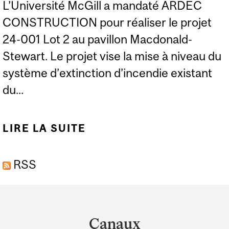
L’Université McGill a mandaté ARDEC
CONSTRUCTION pour réaliser le projet
24-001 Lot 2 au pavillon Macdonald-
Stewart. Le projet vise la mise à niveau du
système d’extinction d’incendie existant
du...
LIRE LA SUITE
DE MISE EN CHANTIER :
PAVILLON MACDONALD-
RSS
STEWART – MISE À
NIVEAU DU SYSTÈME
Department
D’EXTINCTION
and
D’INCENDIE, LOT 2
Canaux