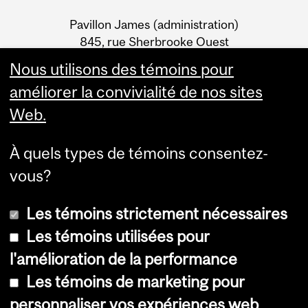
University
Pavillon James (administration)
Information
845, rue Sherbrooke Ouest
Montréal (Québec) H3A 0G4
Nous utilisons des témoins pour
améliorer la convivialité de nos sites
Web.
À quels types de témoins consentez-
vous?
Les témoins strictement nécessaires
Les témoins utilisées pour
l'amélioration de la performance
© Université McGill, 2026
Les témoins de marketing pour
Accessibilité
personnaliser vos expériences web