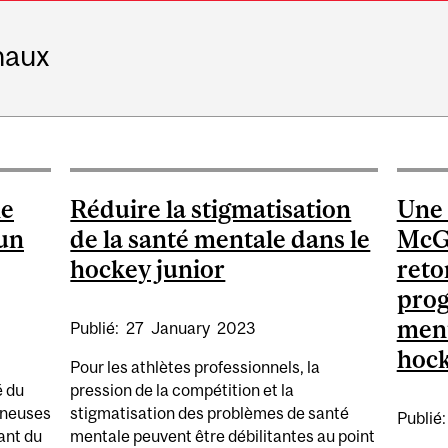
naux
ne
Réduire la stigmatisation
Une 
un
de la santé mentale dans le
McGi
hockey junior
reto
pro
ment
Publié:
27
January
2023
hock
Pour les athlètes professionnels, la
é du
pression de la compétition et la
îneuses
stigmatisation des problèmes de santé
Publié
ant du
mentale peuvent être débilitantes au point