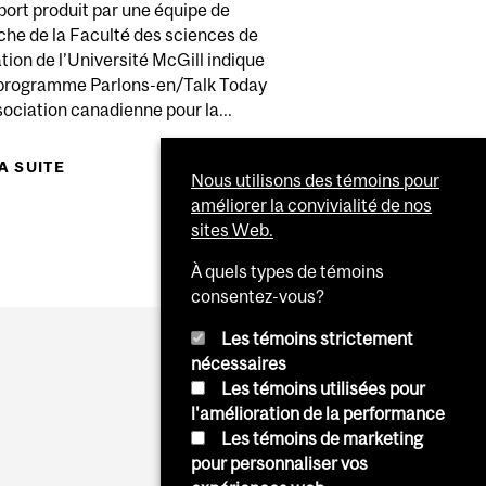
ort produit par une équipe de
che de la Faculté des sciences de
tion de l’Université McGill indique
NEUR?
 programme Parlons-en/Talk Today
N DE LA SANTÉ MENTALE DANS LE HOCKEY JUNIOR
sociation canadienne pour la...
LA SUITE
DE UNE ÉTUDE DE L’UNIVERSITÉ MCGILL
Nous utilisons des témoins pour
SOULIGNE LES RETOMBÉES D’UN PROGRAMME
améliorer la convivialité de nos
DE SANTÉ MENTALE DANS LA LIGUE DE HOCKEY
sites Web.
JUNIOR CANADIENNE
À quels types de témoins
consentez-vous?
Les témoins strictement
nécessaires
Les témoins utilisées pour
l'amélioration de la performance
Les témoins de marketing
pour personnaliser vos