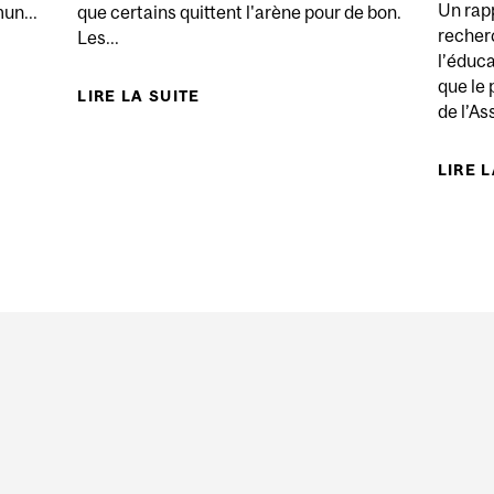
Un rapp
un...
que certains quittent l'arène pour de bon.
recher
Les...
l’éduca
NNAÎT-ON UNE BONNE ENTRAÎNEUSE OU UN BON ENTRAÎ
que le
LIRE LA SUITE
DE RÉDUIRE LA STIGMATISATIO
de l’As
LIRE 