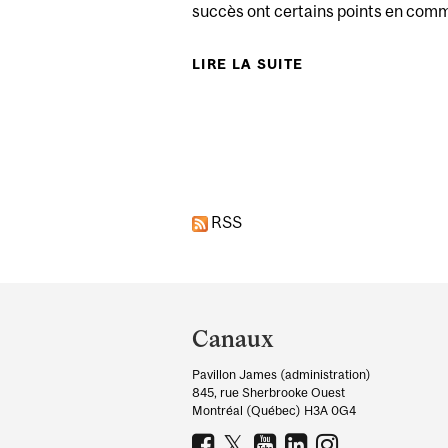
succès ont certains points en comm
LIRE LA SUITE
DE À QUOI RECO
RSS
Department
and
Canaux
University
Pavillon James (administration)
Information
845, rue Sherbrooke Ouest
Montréal (Québec) H3A 0G4