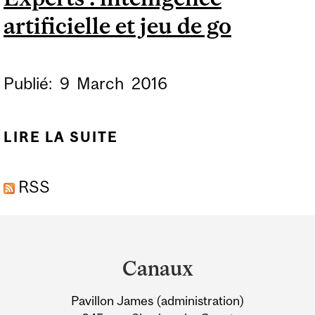
artificielle et jeu de go
PUBLICITAIRE
Publié:
9
March
2016
LIRE LA SUITE
DE EXPERTS :
INTELLIGENCE
RSS
ARTIFICIELLE ET JEU
DE GO
Department
and
Canaux
University
Pavillon James (administration)
Information