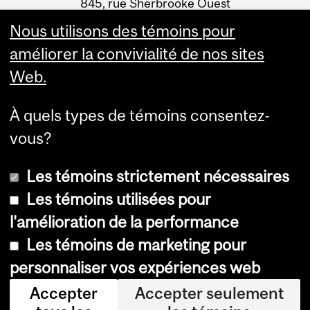
845, rue Sherbrooke Ouest
Montréal (Québec) H3A 0G4
Nous utilisons des témoins pour
améliorer la convivialité de nos sites
Web.
À quels types de témoins consentez-
vous?
Les témoins strictement nécessaires
Les témoins utilisées pour
l'amélioration de la performance
© Université McGill, 2026
Les témoins de marketing pour
Accessibilité
personnaliser vos expériences web
Avis sur les témoins
Accepter
Accepter seulement
Paramètres des témoins