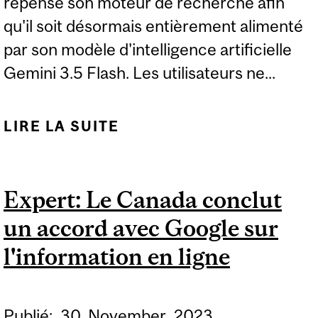
repensé son moteur de recherche afin
qu'il soit désormais entièrement alimenté
par son modèle d'intelligence artificielle
Gemini 3.5 Flash. Les utilisateurs ne...
LIRE LA SUITE
DE EXPERTISE : LA
RECHERCHE GOOGLE
DONNERA LA PRIORITÉ
Expert: Le Canada conclut
À L’IA
un accord avec Google sur
l'information en ligne
Publié:
30
November
2023