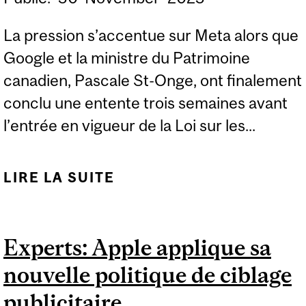
La pression s’accentue sur Meta alors que
Google et la ministre du Patrimoine
canadien, Pascale St-Onge, ont finalement
conclu une entente trois semaines avant
l’entrée en vigueur de la Loi sur les...
LIRE LA SUITE
DE EXPERT: LE CANADA
CONCLUT UN ACCORD
AVEC GOOGLE SUR
Experts: Apple applique sa
L'INFORMATION EN
nouvelle politique de ciblage
LIGNE
publicitaire