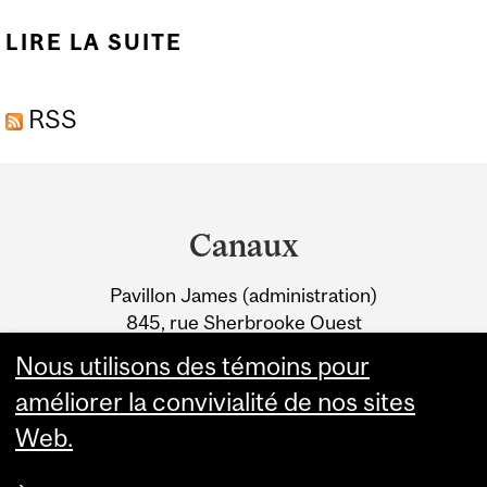
LIRE LA SUITE
DE LE MARCHÉ DU
CARBONE QUÉBÉCOIS
RSS
EST PEU COÛTEUX
Department
and
Canaux
University
Pavillon James (administration)
Information
845, rue Sherbrooke Ouest
Montréal (Québec) H3A 0G4
Nous utilisons des témoins pour
améliorer la convivialité de nos sites
Web.