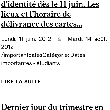
TRIMESTRES
d'identité dès le 11 juin. Les
D'AUTOMNE 2012 ET
lieux et l'horaire de
D'HIVER 2013 POUR LES
délivrance des cartes...
ÉTUDIANTS DE TOUS
LES PROGRAMMES QUI
Lundi,
11
juin,
2012
à
Mardi,
14
août,
ENTAMENT LEUR 2E
2012
ANNÉE (U2)...
/importantdatesCatégorie: Dates
importantes - étudiants
LIRE LA SUITE
DE LES ÉTUDIANTS
ISSUS DES CÉGEPS
PEUVENT OBTENIR
Dernier jour du trimestre en
LEUR CARTE