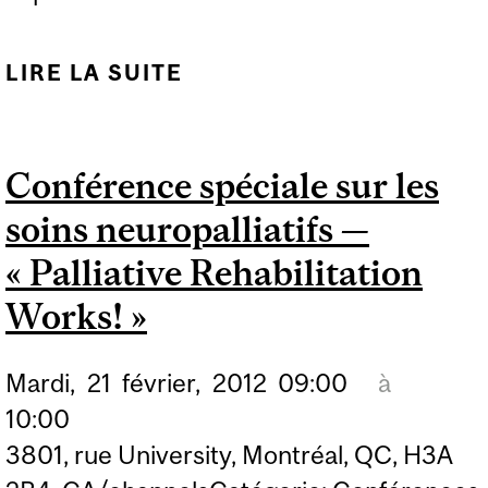
LIRE LA SUITE
DE PÉRIODE DE
VÉRIFICATION SUR
MINERVA POUR LES
Conférence spéciale sur les
ÉTUDIANTS DE TOUTES
soins neuropalliatifs —
LES FACULTÉS...
« Palliative Rehabilitation
Works! »
Mardi,
21
février,
2012
09:00
à
10:00
3801, rue University, Montréal, QC, H3A