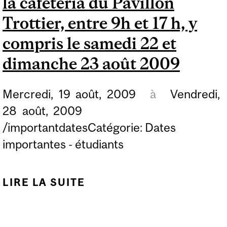
la cafétéria du Pavillon
(DIETETICS) »
Trottier, entre 9h et 17 h, y
compris le samedi 22 et
dimanche 23 août 2009
Mercredi,
19
août,
2009
à
Vendredi,
28
août,
2009
/importantdatesCatégorie: Dates
importantes - étudiants
LIRE LA SUITE
DE REMISE DES CARTES
D'IDENTITÉ À LA
CAFÉTÉRIA DU