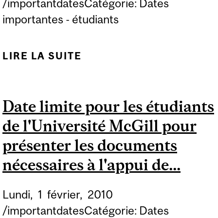
/importantdatesCatégorie: Dates
importantes - étudiants
LIRE LA SUITE
DE SÉANCE
D'INFORMATION SUR
LES ÉCHANGES
Date limite pour les étudiants
D'ÉTUDIANTS
de l'Université McGill pour
présenter les documents
nécessaires à l'appui de...
Lundi,
1
février,
2010
/importantdatesCatégorie: Dates