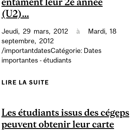
entament leur 2e année
(U2)...
Jeudi,
29
mars,
2012
à
Mardi,
18
septembre,
2012
/importantdatesCatégorie: Dates
importantes - étudiants
LIRE LA SUITE
DE (DATE PROVISOIRE)
SESSION
D'INSCRIPTION
Les étudiants issus des cégeps
NORMALE SUR
peuvent obtenir leur carte
MINERVA AUX