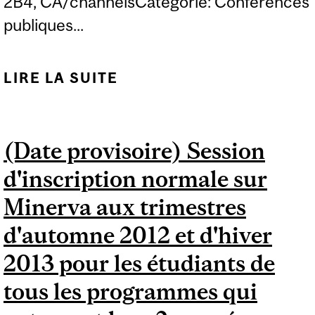
2B4, CA/channelsCatégorie: Conférences
publiques...
LIRE LA SUITE
DE CONFÉRENCE
SPÉCIALE SUR LES
SOINS
(Date provisoire) Session
NEUROPALLIATIFS —
d'inscription normale sur
« PALLIATIVE
REHABILITATION
Minerva aux trimestres
WORKS! »
d'automne 2012 et d'hiver
2013 pour les étudiants de
tous les programmes qui