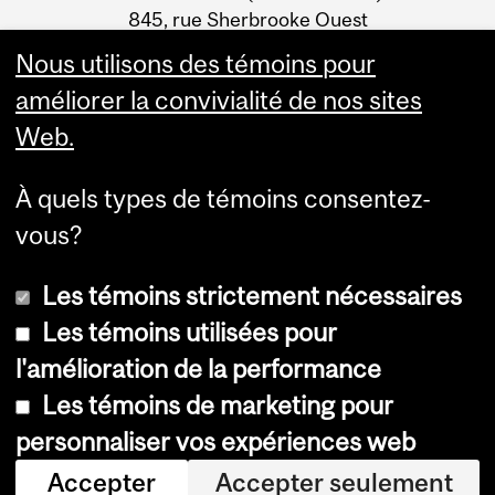
Information
845, rue Sherbrooke Ouest
Montréal (Québec) H3A 0G4
Nous utilisons des témoins pour
améliorer la convivialité de nos sites
Web.
À quels types de témoins consentez-
vous?
Les témoins strictement nécessaires
Les témoins utilisées pour
l'amélioration de la performance
© Université McGill, 2026
Les témoins de marketing pour
Accessibilité
personnaliser vos expériences web
Avis sur les témoins
Accepter
Accepter seulement