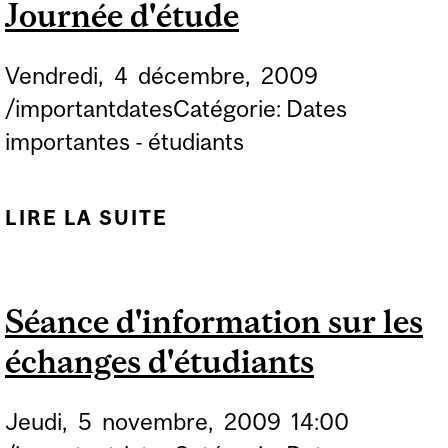
Journée d'étude
PAVILLON TROTTIER,
ENTRE 9H ET 17 H, Y
Vendredi,
4
décembre,
2009
COMPRIS LE SAMEDI 22
/importantdatesCatégorie: Dates
ET DIMANCHE 23 AOÛT
importantes - étudiants
2009
LIRE LA SUITE
DE JOURNÉE D'ÉTUDE
Séance d'information sur les
échanges d'étudiants
Jeudi,
5
novembre,
2009
14:00