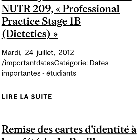
NUTR 209, « Professional
D'IDENTITÉ DÈS LE 11
JUIN. LES LIEUX ET
Practice Stage 1B
L'HORAIRE DE
(Dietetics) »
DÉLIVRANCE DES
CARTES...
Mardi,
24
juillet,
2012
/importantdatesCatégorie: Dates
importantes - étudiants
LIRE LA SUITE
DE DERNIER JOUR DU
TRIMESTRE EN NUTR
209, « PROFESSIONAL
Remise des cartes d'identité à
PRACTICE STAGE 1B