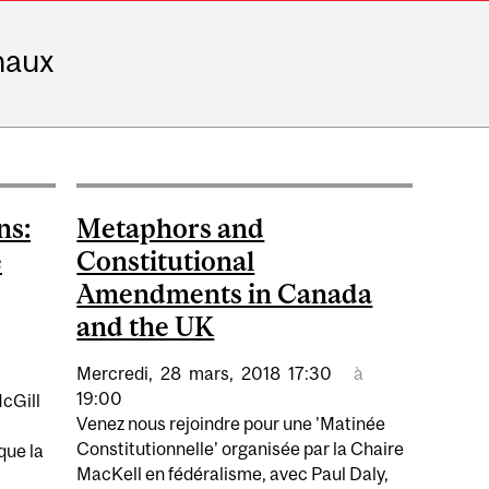
naux
ns:
Metaphors and
e
Constitutional
Amendments in Canada
and the UK
Mercredi,
28
mars,
2018
17:30
à
19:00
McGill
Venez nous rejoindre pour une 'Matinée
Constitutionnelle' organisée par la Chaire
que la
MacKell en fédéralisme, avec Paul Daly,