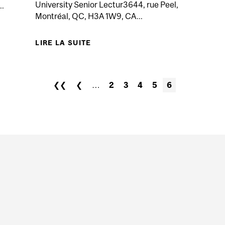
University Senior Lectur3644, rue Peel,
..
Montréal, QC, H3A 1W9, CA...
MUNICATIONS: CONCOURS BAXTER SUR LE FÉDÉRALISME
LIRE LA SUITE
DE METAPHORS AND CONSTITUT
❮❮
❮
…
2
3
4
5
6