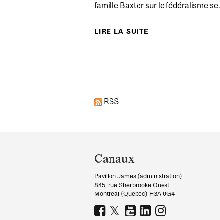
famille Baxter sur le fédéralisme se.
LIRE LA SUITE
DE APPEL À COM
Pages
RSS
Department
and
Canaux
University
Pavillon James (administration)
Information
845, rue Sherbrooke Ouest
Montréal (Québec) H3A 0G4