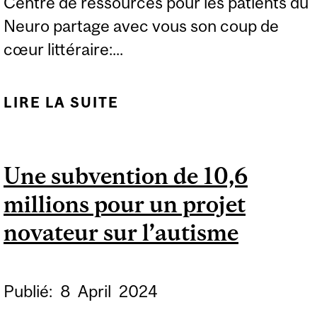
Centre de ressources pour les patients du
Neuro partage avec vous son coup de
cœur littéraire:...
LIRE LA SUITE
DE LE 2 AVRIL C’EST LA
JOURNÉE MONDIALE DE
SENSIBILISATION À
Une subvention de 10,6
L'AUTISME
millions pour un projet
novateur sur l’autisme
Publié:
8
April
2024