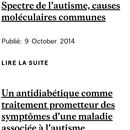
Spectre de l’autisme, causes
IDENTIFIENT UN
moléculaires communes
NOUVEAU MÉCANISME
MOLÉCULAIRE
Publié:
9
October
2014
LIRE LA SUITE
DE SPECTRE DE
L’AUTISME, CAUSES
MOLÉCULAIRES
Un antidiabétique comme
COMMUNES
traitement prometteur des
symptômes d’une maladie
associée à l’autisme