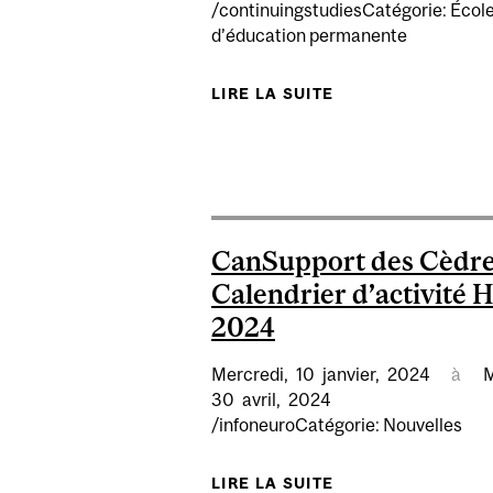
/continuingstudiesCatégorie: Écol
d’éducation permanente
LIRE LA SUITE
DE ATELIER DE J
CanSupport des Cèdr
Calendrier d’activité 
2024
Mercredi,
10
janvier,
2024
à
M
30
avril,
2024
/infoneuroCatégorie: Nouvelles
LIRE LA SUITE
DE CANSUPPORT D