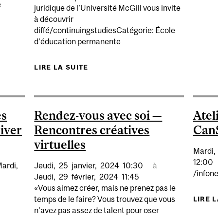
e
juridique de l’Université McGill vous invite
à découvrir
diffé/continuingstudiesCatégorie: École
d’éducation permanente
URILINGUISTIQUE – AN INTRODUCTION TO AI TOOLS FO
LIRE LA SUITE
DE ATELIER DE JURILINGUI
LANGUAGE PROFES
es
Rendez-vous avec soi —
Atel
Hiver
Rencontres créatives
Can
virtuelles
Mardi,
12:00
ardi,
Jeudi,
25
janvier,
2024
10:30
à
/infon
Jeudi,
29
février,
2024
11:45
«Vous aimez créer, mais ne prenez pas le
temps de le faire? Vous trouvez que vous
LIRE 
n’avez pas assez de talent pour oser
ES CÈDRES CALENDRIER D’ACTIVITÉ HIVER 2024