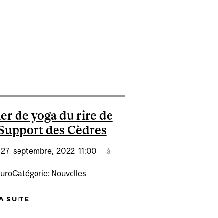
R TRANSLATORS AND INTERPRETERS
STIQUE – MASTERING CONTEXT IN CANADA’S LEGAL
SIONS: THE TREE AND THE TUNING FORK
ier de yoga du rire de
Support des Cèdres
27
septembre,
2022
11:00
à
euroCatégorie: Nouvelles
LA SUITE
DE ATELIER DE YOGA DU RIRE DE CANSUPPORT
DES CÈDRES