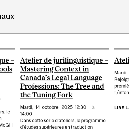
naux
que –
Atelier de jurilinguistique –
Atel
ools
Mastering Context in
Mardi,
Canada’s Legal Language
Rejoig
Professions: The Tree and
premièr
! /inf
the Tuning Fork
à
Mardi,
14
octobre,
2025
12:30
à
LIRE 
rs, le
14:00
n
Dans cette série d’ateliers, le programme
 McGill
d’études supérieures en traduction