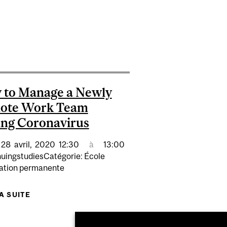
ENCONTRES CRÉATIVES VIRTUELLES
 to Manage a Newly
ote Work Team
ng Coronavirus
28
avril,
2020
12:30
à
13:00
nuingstudiesCatégorie: École
ation permanente
TIVE ACTION
LA SUITE
DE HOW TO MANAGE A NEWLY REMOTE WORK
TEAM DURING CORONAVIRUS