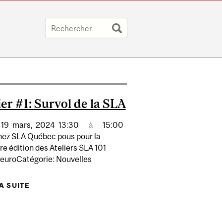
ier #1: Survol de la SLA
19
mars,
2024
13:30
à
15:00
nez SLA Québec pous pour la
e édition des Ateliers SLA 101
oneuroCatégorie: Nouvelles
LA SUITE
DE ATELIER #1: SURVOL DE LA SLA