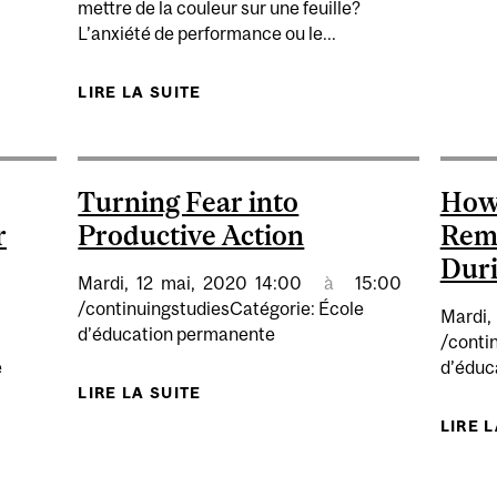
mettre de la couleur sur une feuille?
L’anxiété de performance ou le...
LIRE LA SUITE
DE RENDEZ-VOUS AVEC SOI — R
Turning Fear into
How
r
Productive Action
Rem
Duri
Mardi,
12
mai,
2020
14:00
à
15:00
/continuingstudiesCatégorie: École
Mardi,
d’éducation permanente
/conti
e
d’éduc
LIRE LA SUITE
DE TURNING FEAR INTO PRODUC
LIRE 
 REINVENT: DISCOVER AND PLAN YOUR LIVING LEGACY