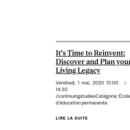
It's Time to Reinvent:
Discover and Plan you
Living Legacy
Vendredi,
1
mai,
2020
13:00
à
14:30
/continuingstudiesCatégorie: Écol
d’éducation permanente
LIRE LA SUITE
DE IT'S TIME TO