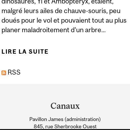
dinosaures, Yi et Ambopteryx, étaient,
malgré leurs ailes de chauve-souris, peu
doués pour le vol et pouvaient tout au plus
planer maladroitement d’un arbre...
LIRE LA SUITE
DE DES DINOSAURES À
AILES DE CHAUVE-
RSS
SOURIS ADEPTES DU
VOL PLANÉ
Department
and
Canaux
University
Pavillon James (administration)
Information
845, rue Sherbrooke Ouest