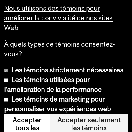
Montréal (Québec) H3A 0G4
Nous utilisons des témoins pour
améliorer la convivialité de nos sites
Web.
À quels types de témoins consentez-
vous?
Les témoins strictement nécessaires
Les témoins utilisées pour
l'amélioration de la performance
© Université McGill, 2026
Les témoins de marketing pour
Accessibilité
personnaliser vos expériences web
Avis sur les témoins
Accepter
Accepter seulement
tous les
les témoins
Paramètres des témoins