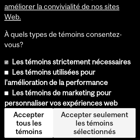
améliorer la convivialité de nos sites
Web.
À quels types de témoins consentez-
vous?
Les témoins strictement nécessaires
Les témoins utilisées pour
l'amélioration de la performance
© Université McGill, 2026
Les témoins de marketing pour
Accessibilité
personnaliser vos expériences web
Avis sur les témoins
Accepter
Accepter seulement
tous les
les témoins
Paramètres des témoins
témoins
sélectionnés
Se connecter