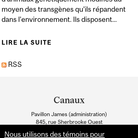
moyen des transgènes qu’ils répandent
dans l’environnement. Ils disposent...
LIRE LA SUITE
DE SUR LA TRACE DES
ANIMAUX
RSS
GÉNÉTIQUEMENT
MODIFIÉS
Department
and
Canaux
University
Pavillon James (administration)
Information
845, rue Sherbrooke Ouest
Montréal (Québec) H3A 0G4
Nous utilisons des témoins pour