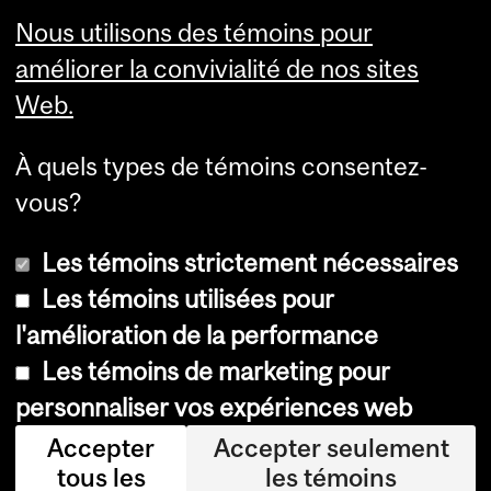
Montréal (Québec) H3A 0G4
Nous utilisons des témoins pour
améliorer la convivialité de nos sites
Web.
À quels types de témoins consentez-
vous?
Les témoins strictement nécessaires
Les témoins utilisées pour
l'amélioration de la performance
© Université McGill, 2026
Les témoins de marketing pour
Accessibilité
personnaliser vos expériences web
Avis sur les témoins
Accepter
Accepter seulement
tous les
les témoins
Paramètres des témoins