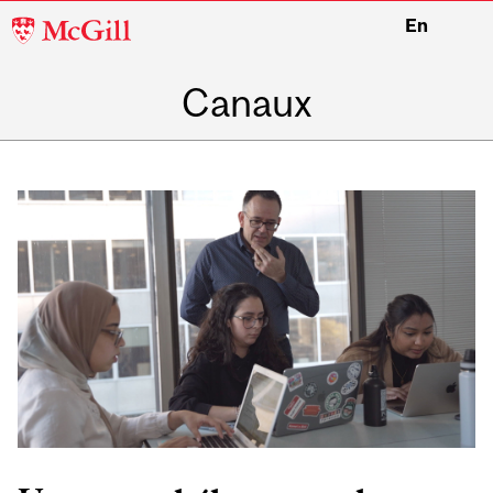
McGill
En
University
Canaux