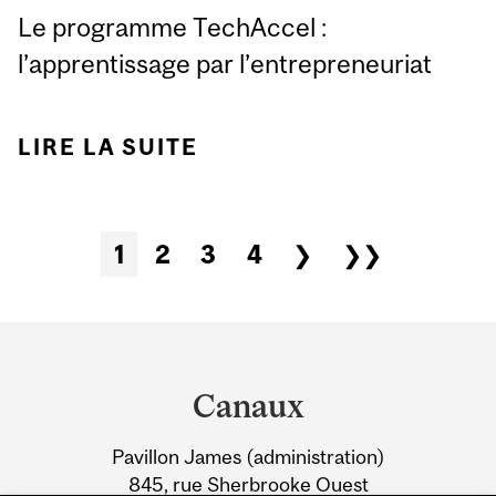
Le programme TechAccel :
l’apprentissage par l’entrepreneuriat
LIRE LA SUITE
DE MCGILL, LÀ OÙ LES
BONNES IDÉES
DEVIENNENT RÉALITÉ
1
2
3
4
❯
❯❯
Pages
Department
and
Canaux
University
Pavillon James (administration)
Information
845, rue Sherbrooke Ouest