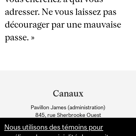
adresser. Ne vous laissez pas
décourager par une mauvaise
passe. »
Department
and
Canaux
University
Pavillon James (administration)
Information
845, rue Sherbrooke Ouest
Montréal (Québec) H3A 0G4
Nous utilisons des témoins pour