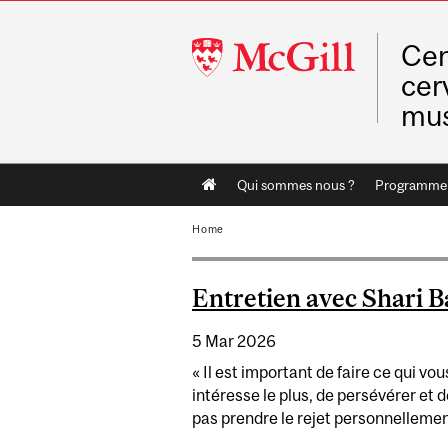
McGill
Cen
University
cer
mu
Main
Qui sommes nous ?
Programme s
navigation
Home
Entretien avec Shari 
5 Mar 2026
« Il est important de faire ce qui vou
intéresse le plus, de persévérer et 
pas prendre le rejet personnellemen