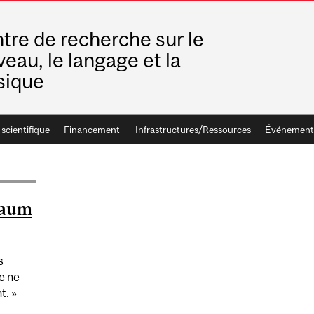
tre de recherche sur le
veau, le langage et la
sique
cientifique
Financement
Infrastructures/Ressources
Événement
Baum
s
de ne
t. »