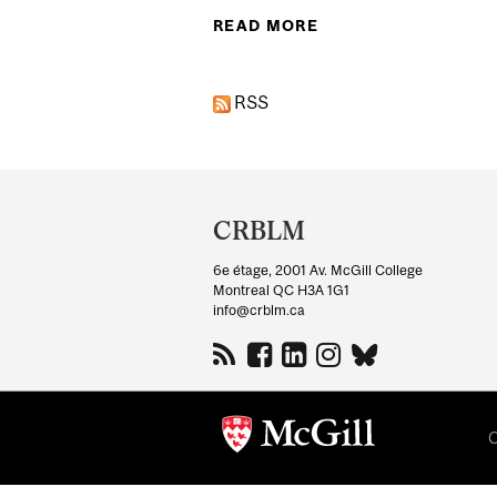
READ MORE
ABOUT ENTRETIEN 
RSS
Department
and
CRBLM
University
6e étage, 2001 Av. McGill College
Information
Montreal QC H3A 1G1
info@crblm.ca
C