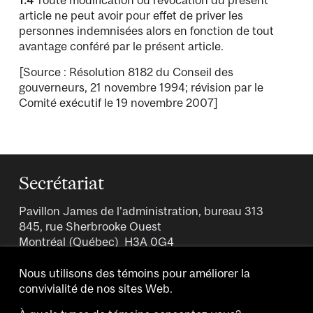
article ne peut avoir pour effet de priver les
personnes indemnisées alors en fonction de tout
avantage conféré par le présent article.
[Source : Résolution 8182 du Conseil des
gouverneurs, 21 novembre 1994; révision par le
Comité exécutif le 19 novembre 2007]
Secrétariat
Pavillon James de l'administration, bureau 313
845, rue Sherbrooke Ouest
Montréal (Québec) H3A 0G4
Tél : 514 398-5658
Fax : 514 398-4758
Nous utilisons des témoins pour améliorer la
maria.kontzidis
[at]
mcgill.ca
(Courriel)
convivialité de nos sites Web.